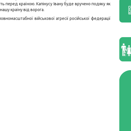
сть перед країною. Капінусу Івану буде вручено подяку як
нашу країну від ворога.
повномасштабної військової агресії російської федерації