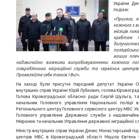
України Де
подією:
«Присяга, 
кожного з в
місяців пок
хребтом п
долучаєтеся 
поліцейськи
ваших плеч
надзвичайно важкими випробовуваннями кожного поліц
співробітника міграційної служби та сервісних центрі
Проявляйте себе також і Ви!».
На заході були присутні Народний депутат України О
внутрішніх справ України Юрій Лубкович, голова Кіровоград
Голова Кіровоградської обласної ради Сергій Шульга, т.
начальник Головного управління Національної поліції 
Регіонального центру Головного сервісного центру МВС Укр
Головного управління Державної служби з надзвичайних
Миронюк та начальник Управління державної міграційної с
Міністр внутрішніх справ України Денис Монастирський під 
центрів МВС в Кіровоградській області Міцула Євгена 