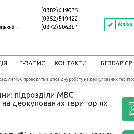
(0382)619035
(0352)519122
Успіхи
(0372)506381
ицький
ДІЯ
Е-ЗАПИС
КОНТАКТИ
БЕЗБАР’ЄР
розділи МВС проводять відповідну роботу на деокупованих територ
ини: підрозділи МВС
 на деокупованих територіях
розділи МВС на звільнених від ворога територіях