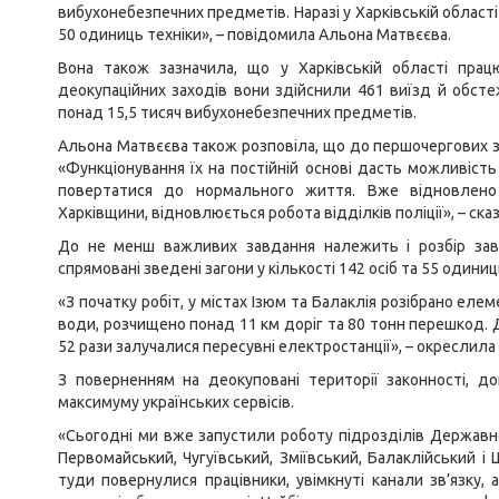
вибухонебезпечних предметів. Наразі у Харківській області
50 одиниць техніки», – повідомила Альона Матвєєва.
Вона також зазначила, що у Харківській області працю
деокупаційних заходів вони здійснили 461 виїзд й обст
понад 15,5 тисяч вибухонебезпечних предметів.
Альона Матвєєва також розповіла, що до першочергових 
«Функціонування їх на постійній основі дасть можливіс
повертатися до нормального життя. Вже відновлено 
Харківщини, відновлюється робота відділків поліції», – ск
До не менш важливих завдання належить і розбір зава
спрямовані зведені загони у кількості 142 осіб та 55 одиниц
«З початку робіт, у містах Ізюм та Балаклія розібрано елем
води, розчищено понад 11 км доріг та 80 тонн перешкод.
52 рази залучалися пересувні електростанції», – окреслил
З поверненням на деокуповані території законності, 
максимуму українських сервісів.
«Сьогодні ми вже запустили роботу підрозділів Державної 
Первомайський, Чугуївський, Зміївський, Балаклійський і
туди повернулися працівники, увімкнуті канали зв’язку,