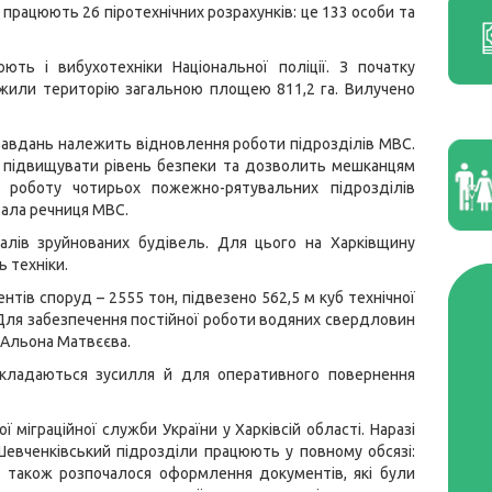
 працюють 26 піротехнічних розрахунків: це 133 особи та
ють і вибухотехніки Національної поліції. З початку
ежили територію загальною площею 811,2 га. Вилучено
завдань належить відновлення роботи підрозділів МВС.
ть підвищувати рівень безпеки та дозволить мешканцям
роботу чотирьох пожежно-рятувальних підрозділів
азала речниця МВС.
лів зруйнованих будівель. Для цього на Харківщину
ь техніки.
ентів споруд – 2555 тон, підвезено 562,5 м куб технічної
 Для забезпечення постійної роботи водяних свердловин
а Альона Матвєєва.
докладаються зусилля й для оперативного повернення
міграційної служби України у Харківсій області. Наразі
 Шевченківський підрозділи працюють у повному обсязі:
 а також розпочалося оформлення документів, які були