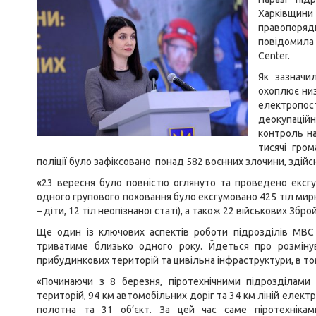
Харківщин
правопоряд
повідомила 
Center.
Як зазначи
охоплює низ
електропост
деокупацій
контроль н
тисячі гро
поліції було зафіксовано понад 582 воєнних злочини, здійс
«23 вересня було повністю оглянуто та проведено ексгу
одного групового поховання було ексгумовано 425 тіл мирни
– діти, 12 тіл неопізнаної статі), а також 22 військових Зб
Ще один із ключових аспектів роботи підрозділів МВС 
триватиме близько одного року. Йдеться про розмінува
прибудинкових територій та цивільна інфраструктури, в том
«Починаючи з 8 березня, піротехнічними підрозділам
територій, 94 км автомобільних доріг та 34 км ліній елект
полотна та 31 об’єкт. За цей час саме піротехнік