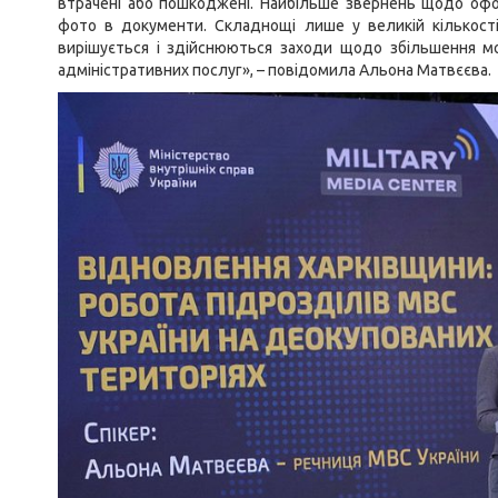
втрачені або пошкоджені. Найбільше звернень щодо офо
фото в документи. Складнощі лише у великій кількост
вирішується і здійснюються заходи щодо збільшення м
адміністративних послуг», – повідомила Альона Матвєєва.