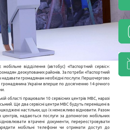
 мобільне відділення (автобус) «Паспортний сервіс»:
громадян деокупованих районів. За потреби «Паспортний
та надавати громадянам необхідні послуги. Першочергово
громадянина України вперше по досягненню 14-річного
ни.
кій області працювали 10 сервісних центрів МВС, наразі
восьмий. Ще два сервісні центри МВС будуть переміщені в
пошкоджені настільки, що їх неможливо відновити. Разом
х центрів, надаються послуги за допомогою мобільних
ідновлювати втрачені документи, перереєстровувати
зарядити мобільні телефони чи отримати доступ до