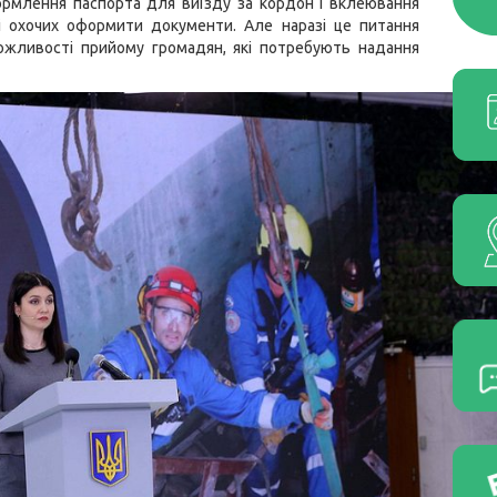
рмлення паспорта для виїзду за кордон і вклеювання
і охочих оформити документи. Але наразі це питання
ожливості прийому громадян, які потребують надання