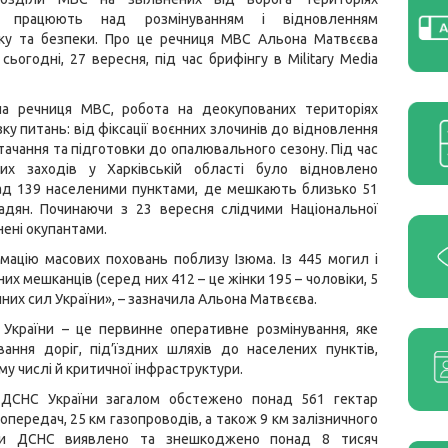
и працюють над розмінуванням і відновленням
ку та безпеки. Про це речниця МВС Альона Матвєєва
сьогодні, 27 вересня, під час брифінгу в Military Media
ла речниця МВС, робота на деокупованих територіях
ку питань: від фіксації воєнних злочинів до відновлення
ачання та підготовки до опалювального сезону. Під час
них заходів у Харківській області було відновлено
ад 139 населеними пунктами, де мешкають близько 51
мадян. Починаючи з 23 вересня слідчими Національної
нені окупантами.
мацію масових поховань поблизу Ізюма. Із 445 могил і
х мешканців (серед них 412 – це жінки 195 – чоловіки, 5
ройних сил України», – зазначила Альона Матвєєва.
України – це первинне оперативне розмінування, яке
ння доріг, під’їздних шляхів до населених пунктів,
у числі й критичної інфраструктури.
и ДСНС України загалом обстежено понад 561 гектар
ропередач, 25 км газопроводів, а також 9 км залізничного
ами ДСНС виявлено та знешкоджено понад 8 тисяч