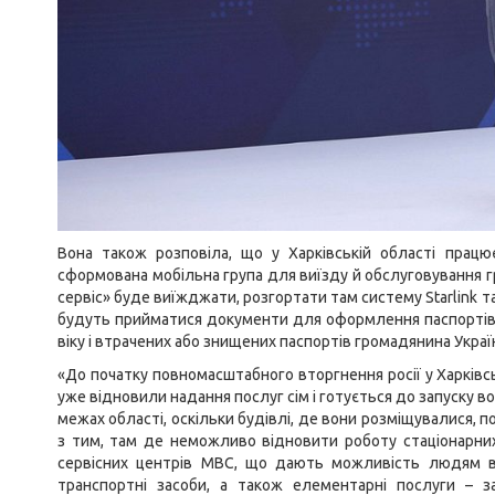
Вона також розповіла, що у Харківській області працює
сформована мобільна група для виїзду й обслуговування 
сервіс» буде виїжджати, розгортати там систему Starlink 
будуть прийматися документи для оформлення паспортів 
віку і втрачених або знищених паспортів громадянина Украї
«До початку повномасштабного вторгнення росії у Харківсь
уже відновили надання послуг сім і готується до запуску 
межах області, оскільки будівлі, де вони розміщувалися, 
з тим, там де неможливо відновити роботу стаціонарни
сервісних центрів МВС, що дають можливість людям в
транспортні засоби, а також елементарні послуги – 