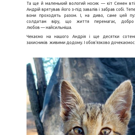
Та ще й маленький вологий носик — кіт Семен втіш
Андрій врятував його з-під завалів і забрав собі. Тепе
вони проходять разом. І, на диво, саме цей пу
солдатам віру, що життя перемагає, добро 
любов — найсильніша.
Чекаємо на нашого Андрія і ще десятки соте
захисників живими додому. І обов’язково дочекаємос