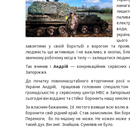
намаг
лиш
палива
електр
води
україн
цьог
завзятими у своїй боротьбі з ворогом та проя
людяність ще активніше. І не важливо, в окопах, бл
звичному робочому місці в тилу — залишатися людин
Так вчинив і
Андрій
— комунікаційник сервісних 
Запоріжжя.
До початку повномасштабного вторгнення росії н
України Андрій, працював головним спеціалістом і
громадськістю у сервісному центрі МВС в Запорізькі
сьогодні він віддано та стійко боронить нашу землю в
За власним бажанням, 26 лютого взявши всю волю в 
боронити свій рідний край. Став захисником. Він бо
Перемоги, бо по-іншому не може. Не кожен може з
такий дух. Він зміг. Знайшов. Сумнівів не було.