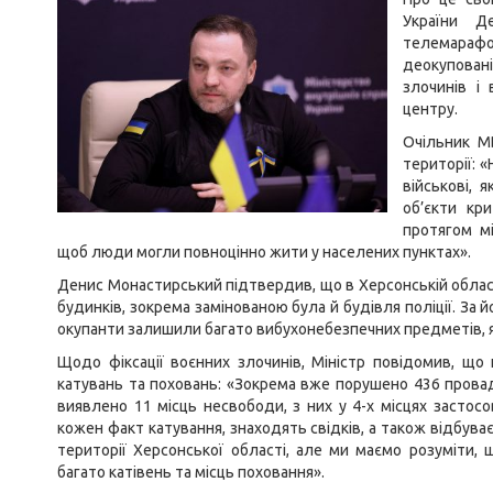
України Д
телемарафон
деокуповані
злочинів і 
центру.
Очільник МВ
території: «
військові, 
об’єкти кр
протягом мі
щоб люди могли повноцінно жити у населених пунктах».
Денис Монастирський підтвердив, що в Херсонській області
будинків, зокрема замінованою була й будівля поліції. За й
окупанти залишили багато вибухонебезпечних предметів, які
Щодо фіксації воєнних злочинів, Міністр повідомив, що 
катувань та поховань: «Зокрема вже порушено 436 прова
виявлено 11 місць несвободи, з них у 4-х місцях застосо
кожен факт катування, знаходять свідків, а також відбуває
території Херсонської області, але ми маємо розуміти
багато катівень та місць поховання».