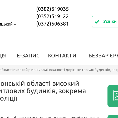
(0382)619035
(0352)519122
Успіхи
(0372)506381
ицький
ДІЯ
Е-ЗАПИС
КОНТАКТИ
БЕЗБАР’ЄР
бласті високий рівень замінованості доріг, житлових будинків, зок
онській області високий
житлових будинків, зокрема
оліції
одні, 16 листопада, сказав Міністр внутрішніх справ