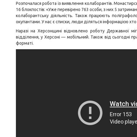
Розпочалася робота із виявлення колаборантів. Монастирс
16 блокпостів: «Уже перевірено 763 особи, з них 5 затрима
колаборантську діяльність. Також працюють поліграфоло
окупантами. У нас є списки, люди діляться інформацією хто 
Наразі на Херсонщині відновлено роботу Державної міг
відділення, у Херсоні — мобільний. Також від сьогодні п
форматі.