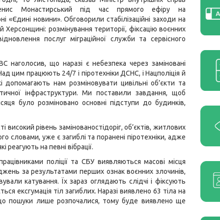
енис Монастирський під час прямого ефіру на
і «Єдині новини». Обговорили стабілізаційні заходи на
й Херсонщині: розмінування території, фіксацію воєнних
відновлення послуг міграційної служби та сервісного
С наголосив, що наразі є небезпека через заміновані
Над цим працюють 24/7 і піротехніки ДСНС, і Нацполіція й
які допомагають нам розміновувати цивільні об’єкти та
итичної інфраструктури. Ми поставили завдання, щоб
сяця було розміновано основні підступи до будинків,
 високий рівень замінованостідоріг, об’єктів, житлових
ого словами, уже є загиблі та поранені піротехніки, адже
 реагують на певні вібрації.
працівниками поліції та СБУ виявляються масові місця
джень за результатами перших ознак воєнних злочинів,
вували катування. Їх зараз оглядають слідчі і фіксують
ться ексгумація тіл загиблих. Наразі виявлено 63 тіла на
, що пошуки лише розпочалися, тому буде виявлено ще