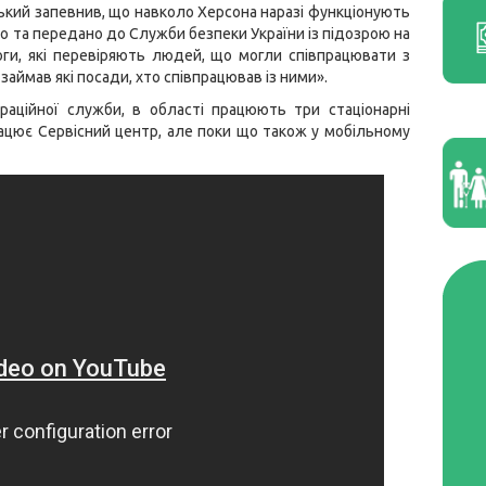
ький запевнив, що навколо Херсона наразі функціонують
но та передано до Служби безпеки України із підозрою на
ги, які перевіряють людей, що могли співпрацювати з
займав які посади, хто співпрацював із ними».
раційної служби, в області працюють три стаціонарні
рацює Сервісний центр, але поки що також у мобільному