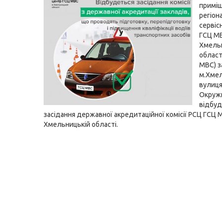
приміщ
регіон
сервіс
ГСЦ М
Хмель
област
МВС) з
м.Хмел
вулиця
Окружн
відбуд
засідання державної акредитаційної комісії РСЦ ГСЦ 
Хмельницькій області.