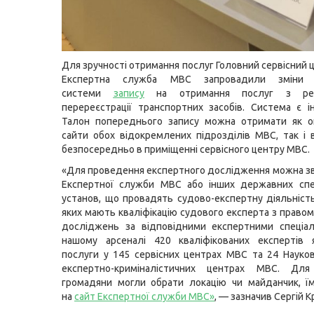
Для зручності отримання послуг Головний сервісний 
Експертна служба МВС запровадили зміни
системи
запису
на отримання послуг з реє
перереєстрації транспортних засобів. Система є і
Талон попереднього запису можна отримати як о
сайти обох відокремлених підрозділів МВС, так і 
безпосередньо в приміщенні сервісного центру МВС.
«Для проведення експертного дослідження можна з
Експертної служби МВС або інших державних спец
установ, що провадять судово-експертну діяльність
яких мають кваліфікацію судового експерта з право
досліджень за відповідними експертними спеціал
нашому арсеналі 420 кваліфікованих експертів 
послуги у 145 сервісних центрах МВС та 24 Науко
експертно-криміналістичних центрах МВС. Дл
громадяни могли обрати локацію чи майданчик, ї
на
сайт Експертної служби МВС
»
, — зазначив Сергій К