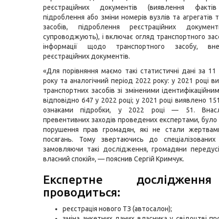
реєстраційних документів (виявлення фактів
підроблення або зміни номерів вузлів та агрегатів 
засобів, підроблення реєстраційних докумен
супроводжують), і включає огляд транспортного засо
інформації щодо транспортного засобу, вн
реєстраційних документів.
«Для порівняння маємо такі статистичні дані за 11 
року та аналогічний період 2022 року: у 2021 році 
транспортних засобів зі зміненими ідентифікаційни
відповідно 647 у 2022 році; у 2021 році виявлено 1
ознаками підробки, у 2022 році — 51. Внасл
превентивних заходів проведених експертами, бул
порушення прав громадян, які не стали жертвам
посягань. Тому звертаючись до спеціалізованих
замовляючи такі дослідження, громадяни передус
власний спокій», — пояснив Сергій Кримчук.
Експертне досліджен
проводиться:
реєстрація нового ТЗ (автосалон);
зміна анкетних даних власника у свідоцтві пр