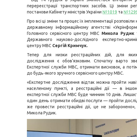
перереєстрації транспортних засобів. Ці зміни р
постанови Кабінету міністрів України
№1019
та
№129
Про всі ці зміни та процес їх імплементації розповіли 
державному інформаційному агентстві «Укрінформ
Головного сервісного центру МВС
Микола Рудик
Державного науково-дослідного експертно-кримін
центру МВС
Сергій Кримчук.
Тепер для низки реєстраційних дій, для яки
дослідження є обов’язковим. Спочатку варто зв
Експертної служби МВС, отримати висновок, а поті
до будь-якого зручного сервісного центру МВС.
«Експертне дослідження відтак можна пройти нав
населеному пункті, а реєстраційні дії — в іншо
експертної служби МВС буде чинним 10 днів. Лишаєть
один день отримати обидві послуги — пройти дослі
же провести реєстраційні дії, це не заборонено»
Микола Рудик.