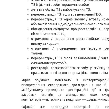
ТЗ (і фізичні особи і юридичні особи);
зняття з обліку ТЗ / вибракування ТЗ;
перереєстрація ТЗ після встановлення ГБО;
перереєстрація ТЗ через заміну / втрату ном
або закріплення індивідуального номерного зна
відновлення свідоцтва про реєстрацію ТЗ за
після 1 вересня 2019;
отримання / повернення реєстраційних док
виїзду за кордон;
отримання / повернення тимчасового реє
талона;
перереєстрація ТЗ після встановлення / знят
сигнальних пристроїв;
реєстрація транспортного засобу у зв’язку
права власності за договором фінансового лізин
«Крім зручності пов’язаної з екстериторіал
виокремлення експертного дослідження ще й 
майбутньому проводити реєстраційні дії з тр
засобами онлайн за допомогою двох смар
комп’ютерів — власника та покупця», — додав Микола
Офлайн же процедура реєстрації чи пере