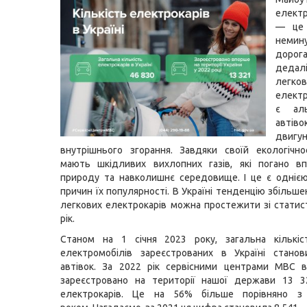
елект
— це 
неми
доро
деда
легков
електр
є аль
авт
двигу
внутрішнього згорання. Завдяки своїй екологічн
мають шкідливих вихлопних газів, які погано в
природу та навколишнє середовище. І це є одніє
причин їх популярності. В Україні тенденцію збільше
легкових електрокарів можна простежити зі статис
рік.
Станом на 1 січня 2023 року, загальна кількіс
електромобілів зареєстрованих в Україні стано
автівок. За 2022 рік сервісними центрами МВС 
зареєстровано на території нашої держави 13 3
електрокарів. Це на 56% більше порівняно з