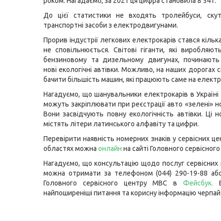
роком. Нагадаємо, за 2021 ця цифра становила 8 541.
До цієї статистики не входять тролейбуси, скут
транспортні засоби з електродвигунами.
Прорив індустрії легкових електрокарів стався кілька
не сповільнюється. Світові гіганти, які виробляю
бензиновому та дизельному двигунах, починають
нові екологічні автівки. Можливо, на наших дорогах
бачити більшість машин, які працюють саме на елект
Нагадуємо, що шанувальники електрокарів в Україні
можуть закріплювати при реєстрації авто «зелені» н
Вони засвідчують повну екологічність автівки. Ці н
містять літери латинського алфавіту та цифри.
Перевірити наявність номерних знаків у сервісних це
областях можна
онлайн
на сайті Головного сервісног
Нагадуємо, що консультацію щодо послуг сервісних
можна отримати за телефоном (044) 290-19-88 або
Головного сервісного центру МВС в
Фейсбук
.
В
найпоширеніші питання та корисну інформацію черпай