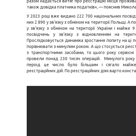
разом надається витяг про реєстрацію місця прожива
також довідка платника податків», — пояснив Микола
У 2023 році вже видано 222 700 національних посвід
них 2 890 у зв’язку з обміном на території Польщі. А п
у зв’язку з обміном на території України і майже 9
посвідчень у зв’язку з відновленням на територ
Прослідковується динаміка зростання попиту на ці п
порівнювати з минулим роком. А що стосується реєст
з транспортними засобами, то цього року сервісн
провели понад 230 тисяч операцій. Минулого року
період це число було більшим і сягало майж
реєстраційних дій. По реєстраційних діях варто конст