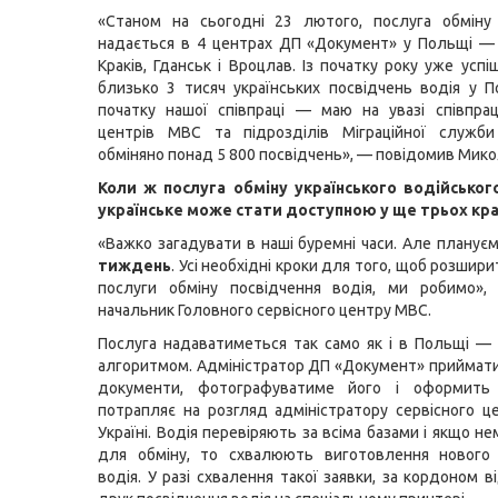
«Станом на сьогодні 23 лютого, послуга обміну 
надається в 4 центрах ДП «Документ» у Польщі —
Краків, Гданськ і Вроцлав. Із початку року уже усп
близько 3 тисяч українських посвідчень водія у П
початку нашої співпраці — маю на увазі співпра
центрів МВС та підрозділів Міграційної служб
обміняно понад 5 800 посвідчень», — повідомив Мико
Коли ж послуга обміну українського водійськог
українське може стати доступною у ще трьох кра
«Важко загадувати в наші буремні часи. Але планує
тиждень
. Усі необхідні кроки для того, щоб розшир
послуги обміну посвідчення водія, ми робимо»,
начальник Головного сервісного центру МВС.
Послуга надаватиметься так само як і в Польщі —
алгоритмом. Адміністратор ДП «Документ» приймати
документи, фотографуватиме його і оформить 
потрапляє на розгляд адміністратору сервісного 
Україні. Водія перевіряють за всіма базами і якщо 
для обміну, то схвалюють виготовлення нового 
водія. У разі схвалення такої заявки, за кордоном в