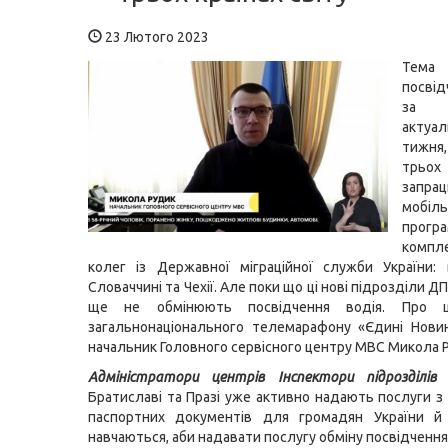
23 Лютого 2023
Тем
посві
за 
актуа
тижня,
трьо
запра
мобіль
програ
компл
колег із Державної міграційної служби України: 
Словаччині та Чехії. Але поки що ці нові підрозділи 
ще не обмінюють посвідчення водія. Про 
загальнонаціонального телемарафону «Єдині Нови
начальник Головного сервісного центру МВС Микола 
Адміністратори центрів Інспектори підрозділів
у
Братиславі та Празі уже активно надають послуги 
паспортних документів для громадян України й
навчаються, аби надавати послугу обміну посвідчення