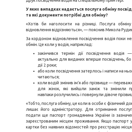
друк посвідчення водія на спеціальному принтері.
У яких випадках надається послуга обміну посві
та які документи потрібні для обміну?
«Хотів би наголосити на різниці. Послуга обмін
відновлення відрізняються», — пояснив Микола Рудик
За кордоном відновлення посвідчення водія поки нем
обмін. Це коли у водія, наприклад:
закінчився термін дії посвідчення водія 
актуально для виданих вперше посвідчень, бо 
дії 2 роки;
або коли посвідчення затерлось і написи на нь
читаються;
коли водій змінив ім’я або прізвище — переваж
для жінок, які вийшли заміж та змінили п
навпаки розлучились і повернули дівоче прізви
«Тобто, послуга обміну, це коли в особи є фізичний до
лишає його адміністратору. Для отримання послу
подати ще паспорт громадянина України із зазнач
зареєстрованим місцем проживання. Якщо паспорт у
картки без наявних відомостей про реєстрацію місц