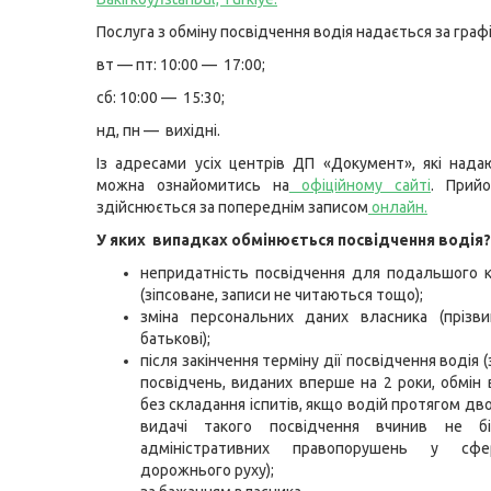
Послуга з обміну посвідчення водія надається за граф
вт — пт: 10:00 — 17:00;
сб: 10:00 — 15:30;
нд, пн — вихідні.
Із адресами усіх центрів ДП «Документ», які нада
можна ознайомитись на
офіційному сайті
. Прий
здійснюється за попереднім записом
онлайн.
У яких випадках обмінюється посвідчення водія
непридатність посвідчення для подальшого 
(зіпсоване, записи не читаються тощо);
зміна персональних даних власника (прізви
батькові);
після закінчення терміну дії посвідчення водія 
посвідчень, виданих вперше на 2 роки, обмін 
без складання іспитів, якщо водій протягом дво
видачі такого посвідчення вчинив не б
адміністративних правопорушень у сфе
дорожнього руху);