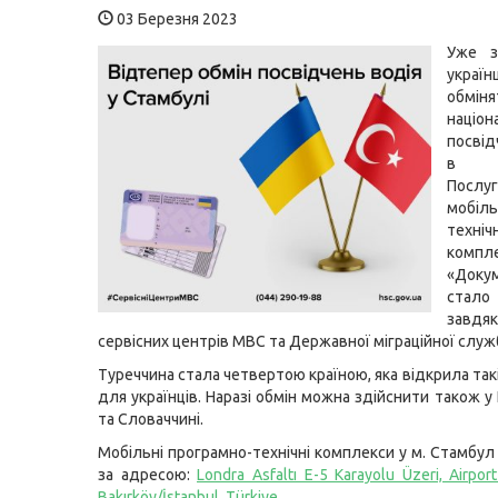
03 Березня 2023
Уже з
украї
обміня
націон
посві
в С
Послу
мобіль
техніч
комп
«Док
стало
завдя
сервісних центрів МВС та Державної міграційної служ
Туреччина стала четвертою країною, яка відкрила та
для українців. Наразі обмін можна здійснити також у 
та Словаччині.
Мобільні програмно-технічні комплекси у м. Стамбул
за адресою:
Londra Asfaltı E-5 Karayolu Üzeri, Airpo
Bakırköy/İstanbul, Türkiye
.