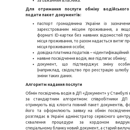
за бажанням власника.
Для отримання послуги обміну водійського
подати пакет документів:
паспорт громадянина України із зазначе
зареєстрованим місцем проживання, а якщ
форматі ID-картки без наявних відомостей пр
місця проживання, то разом надається витяг пр
місця проживання особи;
довідка платника податків – «ідентифікаційний 
наявне посвідчення водія, яке підлягає обміну;
документ, що підтверджує зміну особи
(наприклад, свідоцтво про реєстрацію шлюбу 
зміни таких даних.
Алгоритм надання послуги
Обмін посвідчень водія в ДП «Документ» у Стамбулі 
за стандартним алгоритмом: співробітники ДП
отримують від клієнта повний пакет документів, 
його та оформлюють заявку на обмін посвідчення
розглядає в Україні адміністратор сервісного центр
схвалення процедури за кордоном видрук
спеціальному бланку новий документ, а старий вилуч