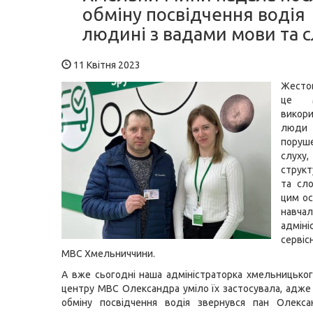
обміну посвідчення водія
людині з вадами мови та с
11 Квітня 2023
Жест
це м
викор
лю
поруш
слуху
структ
та сло
цим о
навчал
адміні
серві
МВС Хмельниччини.
А вже сьогодні наша адміністраторка хмельницьког
центру МВС Олександра уміло їх застосувала, адже
обміну посвідчення водія звернувся пан Олекса