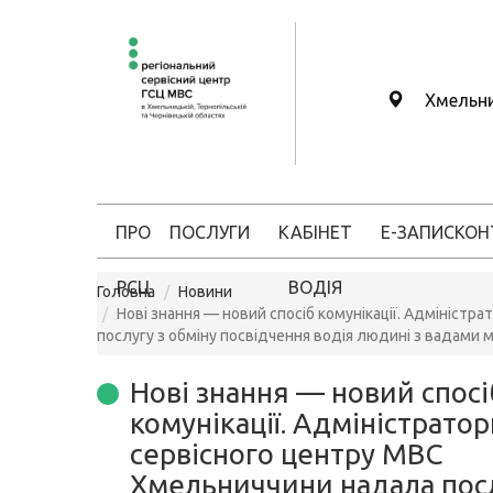
Хмельн
ПРО
ПОСЛУГИ
КАБІНЕТ
Е-ЗАПИС
КОН
РСЦ
ВОДІЯ
Головна
Новини
Нові знання — новий спосіб комунікації. Адмініст
послугу з обміну посвідчення водія людині з вадами м
Нові знання — новий спосі
комунікації. Адміністратор
сервісного центру МВС
Хмельниччини надала посл