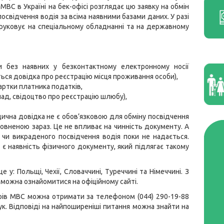
МВС в Україні на бек-офісі розглядає цю заявку на обмін
посвідчення водія за всіма наявними базами даних. У разі
здруковує на спеціальному обладнанні та на державному
ки без наявних у безконтактному електронному носії
ься довідка про реєстрацію місця проживання особи),
артки платника податків,
ад, свідоцтво про реєстрацію шлюбу),
едична довідка не є обов’язковою для обміну посвідчення
повненою зараз. Це не впливає на чинність документу. А
чи викраденого посвідчення водія поки не надається.
 є наявність фізичного документу, який підлягає такому
 у: Польщі, Чехії, Словаччині, Туреччині та Німеччині. З
можна ознайомитися на офіційному сайті.
рів МВС можна отримати за телефоном (044) 290-19-88
ук. Відповіді на найпоширеніші питання можна знайти на