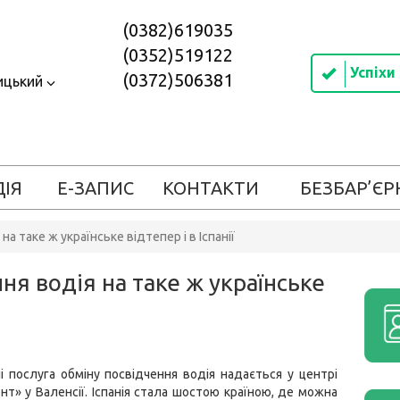
(0382)619035
(0352)519122
Успіхи
(0372)506381
ицький
ДІЯ
Е-ЗАПИС
КОНТАКТИ
БЕЗБАР’ЄР
а таке ж українське відтепер і в Іспанії
ня водія на таке ж українське
і послуга обміну посвідчення водія надається у центрі
т» у Валенсії. Іспанія стала шостою країною, де можна