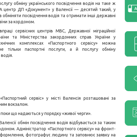
слугу обміну українського посвідчення водія на таке ж
 А центр ДП «Документ» у Валенсії — десятий такий, у
 обміняти посвідчення водія та отримати інші державні
аїни за кордоном.
впраці сервісних центрів МВС, Державної міграційної
аїни та Міністерства закордонних справ України у
ехнічних комплексах «Паспортного сервісу» можна
не тільки паспортні послуги, а й послугу обміну
 водія.
«Паспортний сервіс» у місті Валенсія розташовані за
чним вокзалом.
и поки що надаються у порядку «живої черги».
Валенсії обмін посвідчення водія відбувається за таким
рдоном. Адміністратор «Паспортного сервісу» на фронт-
 оформлення, фотографує людину та заповнює заявку на