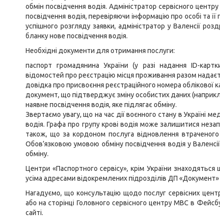
обмін посвідчення водія. Адміністратор сервісного центру 
посвідчення водія, перевіряючи інформацію про особі та її 
успішного розгляду заявки, адміністратор у Валенсії ро
бланку нове посвідчення водія.
Необхідні документи для отримання послуги:
паспорт громадянина України (у разі надання ID-карт
відомостей про реєстрацію місця проживання разом надаєт
довідка про присвоєння реєстраційного номера облікової к
документ, що підтверджує зміну особистих даних (наприкл
наявне посвідчення водія, яке підлягає обміну.
Звертаємо увагу, що на час дії воєнного стану в Україні м
водія. Графа про групу крові водія може залишитися неза
також, що за кордоном послуга відновлення втраченого 
Обов’язковою умовою обміну посвідчення водія у Валенсії
обміну.
Центри «Паспортного сервісу», крім України знаходяться ще
усіма адресами відокремлених підрозділів ДП «Документ» 
Нагадуємо, що консультацію щодо послуг сервісних цент
або на сторінці Головного сервісного центру МВС в Фейсб
сайті.