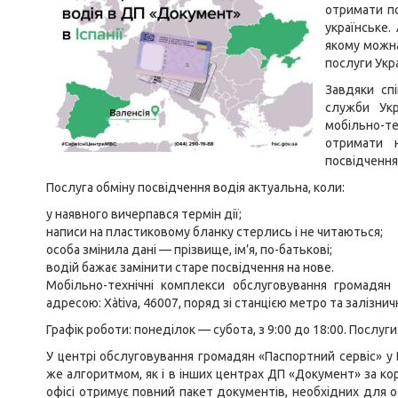
отримати по
українське.
якому можна
послуги Укр
Завдяки спі
служби Укр
мобільно-т
отримати 
посвідчення
Послуга обміну посвідчення водія актуальна, коли:
у наявного вичерпався термін дії;
написи на пластиковому бланку стерлись і не читаються;
особа змінила дані — прізвище, ім’я, по-батькові;
водій бажає замінити старе посвідчення на нове.
Мобільно-технічні комплекси обслуговування громадян 
адресою: Xàtiva, 46007, поряд зі станцією метро та залізни
Графік роботи: понеділок — субота, з 9:00 до 18:00. Послуг
У центрі обслуговування громадян «Паспортний сервіс» у 
же алгоритмом, як і в інших центрах ДП «Документ» за ко
офісі отримує повний пакет документів, необхідних для