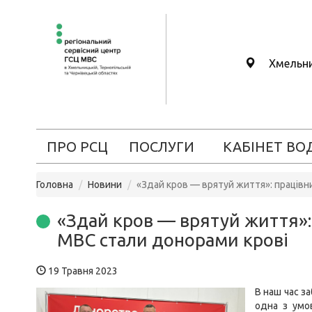
Хмельн
ПРО РСЦ
ПОСЛУГИ
КАБІНЕТ ВО
Головна
Новини
«Здай кров — врятуй життя»: працівн
«Здай кров — врятуй життя»:
МВС стали донорами крові
19 Травня 2023
В наш час з
одна з умов