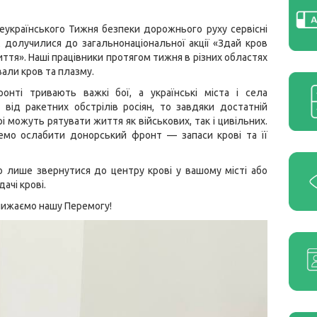
еукраїнського Тижня безпеки дорожнього руху сервісні
долучилися до загальнонаціональної акції «Здай кров
ття». Наші працівники протягом тижня в різних областях
вали кров та плазму.
онті тривають важкі бої, а українські міста і села
від ракетних обстрілів росіян, то завдяки достатній
рі можуть рятувати життя як військових, так і цивільних.
мо ослабити донорський фронт — запаси крові та її
о лише звернутися до центру крові у вашому місті або
ачі крові.
ближаємо нашу Перемогу!