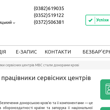
(0382)619035
(0352)519122
Успіхи
(0372)506381
ицький
ДІЯ
Е-ЗАПИС
КОНТАКТИ
БЕЗБАР’ЄР
ики сервісних центрів МВС стали донорами крові
 працівники сервісних центрів
абезпечення донорською кров’ю та її компонентами — це
 обороноздатності країни та запорука її національної