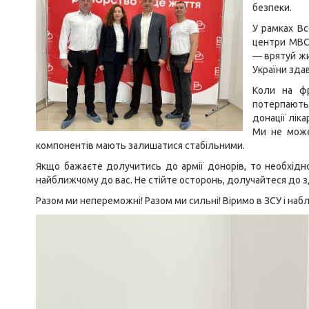
безпеки.
У рамках Вс
центри МВС 
— врятуй жи
України зда
Коли на фр
потерпають 
донації ліка
Ми не може
компонентів мають залишатися стабільними.
Якщо бажаєте долучитись до армії донорів, то необхідн
найближчому до вас. Не стійте осторонь, долучайтеся до зд
Разом ми непереможні! Разом ми сильні! Віримо в ЗСУ і на