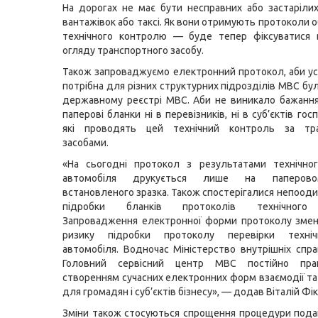
На дорогах не має бути несправних або застаріли
вантажівок або таксі. Як вони отримують протоколи 
технічного контролю — буде тепер фіксуватися 
огляду транспортного засобу.
Також запроваджуємо електронний протокол, аби ус
потрібна для різних структурних підрозділів МВС бу
державному реєстрі МВС. Аби не виникало бажанн
паперові бланки ні в перевізників, ні в суб’єктів го
які проводять цей технічний контроль за тр
засобами.
«На сьогодні протокол з результатами технічно
автомобіля друкується лише на паперово
встановленого зразка. Також спостерігалися непооди
підробки бланків протоколів технічного
Запровадження електронної форми протоколу змен
ризику підробки протоколу перевірки техніч
автомобіля. Водночас Міністерство внутрішніх спра
Головний сервісний центр МВС постійно пр
створенням сучасних електронних форм взаємодії та
для громадян і суб’єктів бізнесу», — додав Віталій Фік
Зміни також стосуються спрощення процедури пода