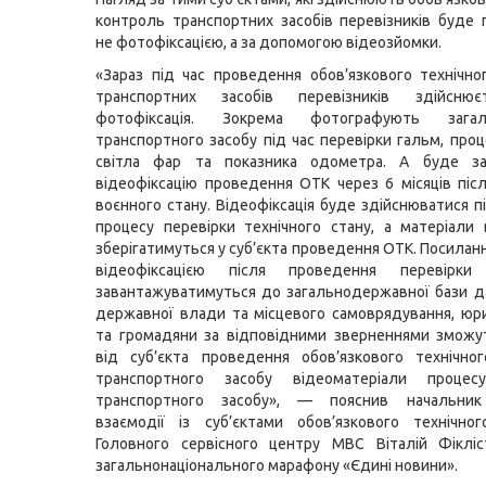
контроль транспортних засобів перевізників буде
не фотофіксацією, а за допомогою відеозйомки.
«Зараз під час проведення обов’язкового технічн
транспортних засобів перевізників здійсню
фотофіксація. Зокрема фотографують заг
транспортного засобу під час перевірки гальм, проц
світла фар та показника одометра. А буде з
відеофіксацію проведення ОТК через 6 місяців післ
воєнного стану. Відеофіксація буде здійснюватися п
процесу перевірки технічного стану, а матеріали в
зберігатимуться у суб’єкта проведення ОТК. Посилан
відеофіксацією після проведення перевірки 
завантажуватимуться до загальнодержавної бази д
державної влади та місцевого самоврядування, юр
та громадяни за відповідними зверненнями зможу
від суб’єкта проведення обов’язкового технічно
транспортного засобу відеоматеріали процес
транспортного засобу», — пояснив начальник
взаємодії із суб’єктами обов’язкового технічно
Головного сервісного центру МВС Віталій Фікліс
загальнонаціонального марафону «Єдині новини».