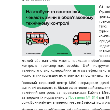
Усі п
Укр
грома
транс
таксі
фірми 
компа
юридич
надаю
автомо
перев
людей або вантажів мають проходити обов’язкови
контроль транспортних засобів. Цей інструмен
технічного стану комерційних авто має ефективно 
користь тих громадян, які отримують послуги цих пере
Головний сервісний центр МВС напрацював деякі 
зміни, які дозволяють більш ефективно здійснювати 
технічний контроль за перевізниками. Кабінет Мініс
затвердив їх нормативно у
Постанові № 514
від 19
року. Вони набудуть чинності
через 3 місяці
після оп
Нагляд за тими суб’єктами, які здійснюють обов’язко