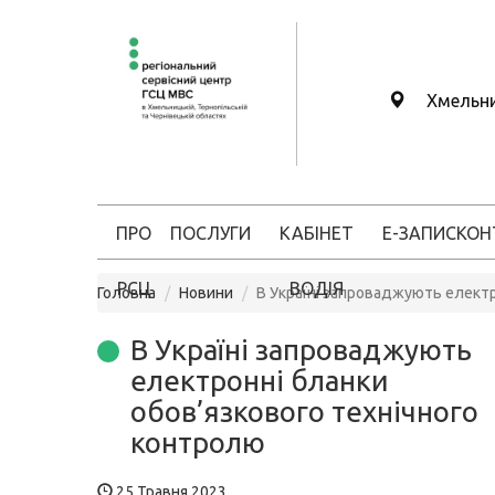
Хмельн
ПРО
ПОСЛУГИ
КАБІНЕТ
Е-ЗАПИС
КОН
РСЦ
ВОДІЯ
Головна
Новини
В Україні запроваджують електр
В Україні запроваджують
електронні бланки
обов’язкового технічного
контролю
25 Травня 2023