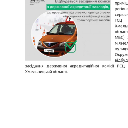
приміщ
регіон
серві
ГСЦ
Хмель
област
МВС) 
м.Хмел
вулиц
Окру
відбуд
засідання державної акредитаційної комісії РС
Хмельницькій області.