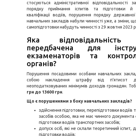
стосуються адміністративної відповідальності з
порядку приймання іспитів та підготовки й
кваліфікації водіїв, порушення порядку державної
навчальних закладів набули чинності уже, а зміни, 
самопідготовки набудуть чинності з 29 жовтня 2023 р
Яка відповідальність 
передбачена для інструк
екзаменаторів та контро
органів?
Порушення посадовими особами навчальних заклад
собою накладення штрафу від п’ятисот д
неоподатковуваних мінімумів доходів громадян. Тоб
грн до 13600 грн
.
Що є порушеннями з боку навчальних закладів?
здійснення підготовки, перепідготовки водіїв 
засобів особою, яка не має чинного документа 
підготовки водіїв транспортних засобів;
допуск осіб, які не склали теоретичний іспит, 
підготовки водіїв;