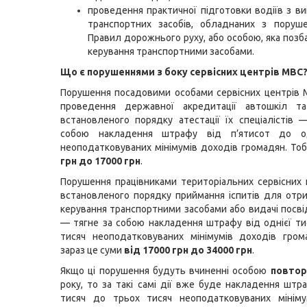
проведення практичної підготовки водіїв з в
транспортних засобів, обладнаних з поруш
Правил дорожнього руху, або особою, яка позб
керування транспортними засобами.
Що є порушеннями з боку сервісних центрів МВС
Порушення посадовими особами сервісних центрів
проведення державної акредитації автошкіл т
встановленого порядку атестації їх спеціалістів 
собою накладення штрафу від п’ятисот до од
неоподатковуваних мінімумів доходів громадян. То
грн до 17000 грн
.
Порушення працівниками територіальних сервісних
встановленого порядку приймання іспитів для отр
керування транспортними засобами або видачі посві
— тягне за собою накладення штрафу від однієї ти
тисяч неоподатковуваних мінімумів доходів гром
зараз це суми
від 17000 грн до 34000 грн
.
Якщо ці порушення будуть вчиненні особою
повтор
року, то за такі самі дії вже буде накладення штр
тисяч до трьох тисяч неоподатковуваних мініму