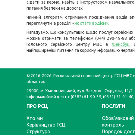
сідати за кермо, навіть з інструктором навчального
питання безпеки на дорогах.
Чинний алгоритм отримання посвідчення водія в
переглянути в розділі «
Як стати водієм
»
.
Нагадуємо, що консультацію щодо послуг сервісних
можна отримати за телефоном (044) 290-19-88 або
Головного сервісного центру МВС в
Фейсбук
.
В
найпоширеніші питання та корисну інформацію черпай
© 2016-2026. Регіональний сервісний центр ГСЦ МВС в
областях
29000, м. Хмельницький, вул. Західно - Окружна, 11/1
Інформаційний центр: (0382) 61-90-35, (0352) 51-91-40,
ПРО РСЦ
ПОСЛУГИ
Хто ми
Обов’язковий 
Керівництво ГСЦ
контроль
Структура
Порядок дост