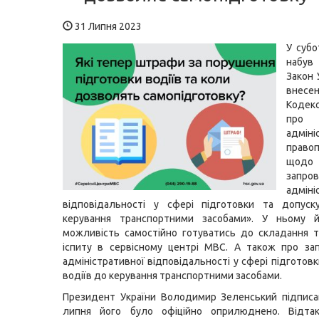
31 Липня 2023
У субо
набу
Закон 
внесе
Кодек
про
адміні
право
щодо
запро
адміні
відповідальності у сфері підготовки та допуск
керування транспортними засобами». У ньому 
можливість самостійно готуватись до складання 
іспиту в сервісному центрі МВС. А також про за
адміністративної відповідальності у сфері підготов
водіїв до керування транспортними засобами.
Президент України Володимир Зеленський підписа
липня його було офіційно оприлюднено. Відта