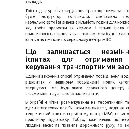
закладів.
Тобто, для уроків з керування транспортними засоб
буде інструктор автошколи, спеціально пер
навчальне авто і визначена кількість годин для кожної
яку треба провести за кермом. І тільки після 
практичного навчання в автошколі можна буде скласт
іспит, а потім і іспит в сервісному центрі МВС.
Що залишається незмін
іспитах для отримання
керування транспортними за
Єдиний законний спосіб отримання посвідчення вод
відкриття у наявному посвідченні нових кат
звернутись до будь-якого сервісного центру
екзаменація та успішно скласти іспити.
В Україні є чітке розмежування на теоретичний т
курси підготовки водіїв. Поки кандидат у водії не 
теоретичний іспит в сервісному центрі МВС, не мо
практичну підготовку. Тобто, поки немає підтве
людина засвоїла правила дорожнього руху, то в