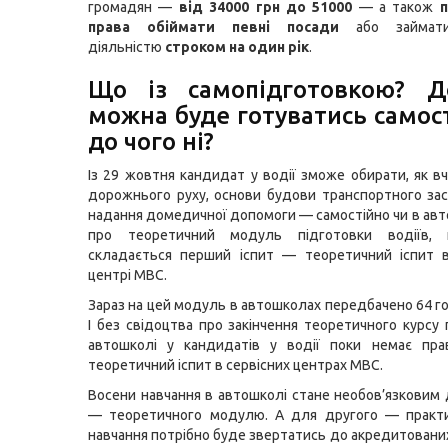
громадян —
від 34000 грн до 51000
— а також
права обіймати певні посади
або займати
діяльністю
строком на один рік
.
Що із самопідготовкою? Д
можна буде готуватись самост
до чого ні?
Із 29 жовтня кандидат у водії зможе обирати, як в
дорожнього руху, основи будови транспортного зас
надання домедичної допомоги — самостійно чи в авт
про теоретичний модуль підготовки водіїв, 
складається перший іспит — теоретичний іспит в
центрі МВС.
Зараз на цей модуль в автошколах передбачено 64 го
І без свідоцтва про закінчення теоретичного курсу 
автошколі у кандидатів у водії поки немає пра
теоретичний іспит в сервісних центрах МВС.
Восени навчання в автошколі стане необов’язковим
— теоретичного модулю. А для другого — практи
навчання потрібно буде звертатись до акредитовани