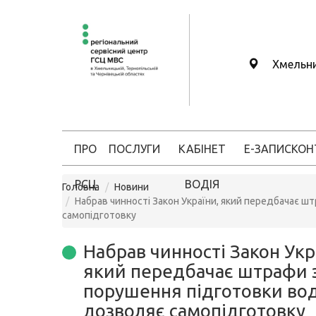
Хмельн
ПРО
ПОСЛУГИ
КАБІНЕТ
Е-ЗАПИС
КОН
РСЦ
ВОДІЯ
Головна
Новини
Набрав чинності Закон України, який передбачає ш
самопідготовку
Набрав чинності Закон Укр
який передбачає штрафи 
порушення підготовки воді
дозволяє самопідготовку