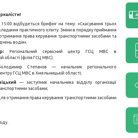
рналісти!
 15:00 відбудеться брифінг на тему: «Скасування трьох
кладання практичного іспиту. Зміни в порядку приймання
 отримання права керування транспортними засобами та
дчень водія».
р:
Регіональний сервісний центр ГСЦ МВС в
й області (філія ГСЦ МВС).
лодимир Степанов — начальник регіонального
центру ГСЦ МВС в Хмельницькій області;
віцький
— заступник начальника відділу організації
транспортними засобами;
 для отримання права керування транспортними засобами
оду.