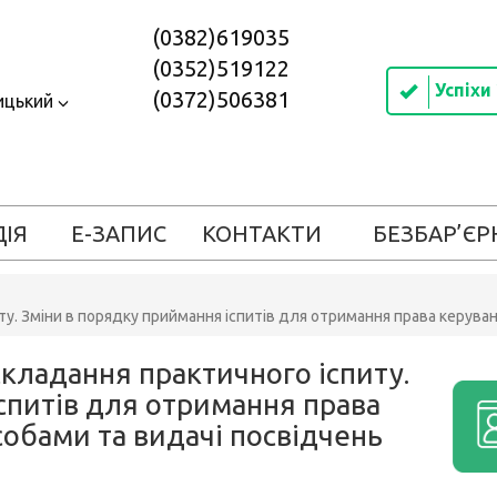
(0382)619035
(0352)519122
Успіхи
(0372)506381
ицький
ДІЯ
Е-ЗАПИС
КОНТАКТИ
БЕЗБАР’ЄР
ту. Зміни в порядку приймання іспитів для отримання права керува
складання практичного іспиту.
спитів для отримання права
обами та видачі посвідчень