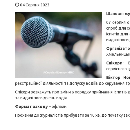
04 Серпня 2023
Шановні жу
07 серпня о
спроб для с
іспитів для
видачі посві
Організато
Хмельницькі
Спікери:
Во
сервісного 
Віктор Но
реєстраційної діяльності та допуску водіїв до керування 
Спікери розкажуть про зміни в порядку приймання іспитів
та видачі посвідчень водія.
Формат заходу
– офлайн.
Прохання до журналістів прибувати за 10 хв. до початку зах