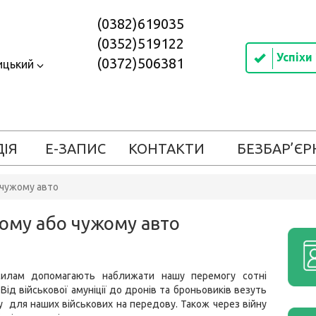
(0382)619035
(0352)519122
Успіхи
(0372)506381
ицький
ДІЯ
Е-ЗАПИС
КОНТАКТИ
БЕЗБАР’ЄР
 чужому авто
ному або чужому авто
силам допомагають наближати нашу перемогу сотні
 Від військової амуніції до дронів та броньовиків везуть
у для наших військових на передову. Також через війну