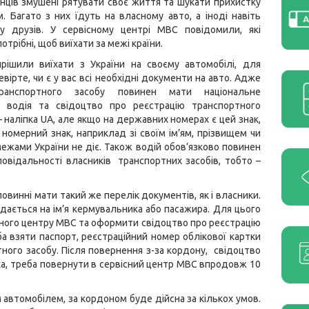
їнців змушені рятувати своє життя та шукати прихистку
. Багато з них їдуть на власному авто, а іноді навіть
у друзів. У сервісному центрі МВС повідомили, які
трібні, щоб виїхати за межі країни.
рішили виїхати з України на своєму автомобілі, для
евірте, чи є у вас всі необхідні документи на авто. Адже
ранспортного засобу повинен мати національне
я водія та свідоцтво про реєстрацію транспортного
— наліпка UA, але якщо на державних номерах є цей знак,
 номерний знак, наприклад зі своїм ім’ям, прізвищем чи
ежами України не діє. Також водій обов’язково повинен
повідальності власників транспортних засобів, тобто –
повинні мати такий же перелік документів, як і власники.
дається на ім’я кермувальника або пасажира. Для цього
сного центру МВС та оформити свідоцтво про реєстрацію
а взяти паспорт, реєстраційний номер облікової картки
ного засобу. Після повернення з-за кордону, свідоцтво
ка, треба повернути в сервісний центр МВС впродовж 10
 автомобілем, за кордоном буде дійсна за кількох умов.