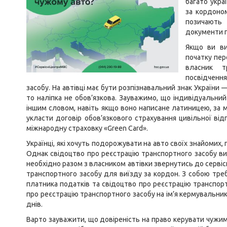
багато укра
за кордоном
позичають 
документи по
Якщо ви ви
початку пер
власник т
посвідченн
засобу. На автівці має бути розпізнавальний знак України 
то наліпка не обов’язкова. Зауважимо, що індивідуальний
іншим словом, навіть якщо воно написане латиницею, за м
укласти договір обов’язкового страхування цивільної від
міжнародну страховку «Green Card».
Українці, які хочуть подорожувати на авто своїх знайомих, 
Однак свідоцтво про реєстрацію транспортного засобу ви
необхідно разом з власником автівки звернутись до серві
транспортного засобу для виїзду за кордон. З собою треб
платника податків та свідоцтво про реєстрацію транспорт
про реєстрацію транспортного засобу на ім’я кермувальни
днів.
Варто зауважити, що довіреність на право керувати чужим