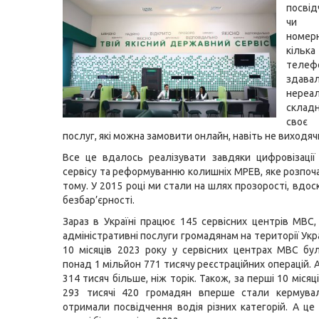
посві
чи 
номер
кільк
телефо
здава
нереа
скла
своє
послуг, які можна замовити онлайн, навіть не виходяч
Все це вдалось реалізувати завдяки цифровізаці
сервісу та реформуванню колишніх МРЕВ, яке розпоча
тому. У 2015 році ми стали на шлях прозорості, вдо
безбар’єрності.
Зараз в Україні працює 145 сервісних центрів МВС,
адміністративні послуги громадянам на території Укр
10 місяців 2023 року у сервісних центрах МВС бу
понад 1 мільйон 771 тисячу реєстраційних операцій. 
314 тисяч більше, ніж торік. Також, за перші 10 місяц
293 тисячі 420 громадян вперше стали кермува
отримали посвідчення водія різних категорій. А це