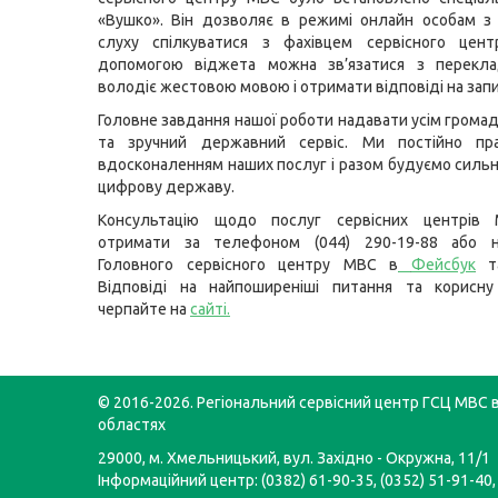
«Вушко». Він дозволяє в режимі онлайн особам з
слуху спілкуватися з фахівцем сервісного цен
допомогою віджета можна зв’язатися з перекла
володіє жестовою мовою і отримати відповіді на зап
Головне завдання нашої роботи надавати усім громад
та зручний державний сервіс. Ми постійно п
вдосконаленням наших послуг і разом будуємо сильну
цифрову державу.
Консультацію щодо послуг сервісних центрів
отримати за телефоном (044) 290-19-88 або н
Головного сервісного центру МВС в
Фейсбук
т
Відповіді на найпоширеніші питання та корисну
черпайте на
сайті
.
© 2016-2026. Регіональний сервісний центр ГСЦ МВС в
областях
29000, м. Хмельницький, вул. Західно - Окружна, 11/1
Інформаційний центр: (0382) 61-90-35, (0352) 51-91-40,