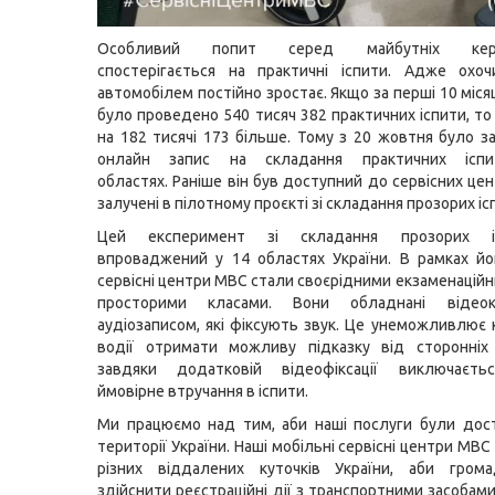
Особливий попит серед майбутніх керму
спостерігається на практичні іспити. Адже охоч
автомобілем постійно зростає. Якщо за перші 10 міся
було проведено 540 тисяч 382 практичних іспити, то
на 182 тисячі 173 більше. Тому з 20 жовтня було 
онлайн запис на складання практичних іспи
областях. Раніше він був доступний до сервісних цен
залучені в пілотному проєкті зі складання прозорих ісп
Цей експеримент зі складання прозорих і
впроваджений у 14 областях України. В рамках йог
сервісні центри МВС стали своєрідними екзаменаційн
просторими класами. Вони обладнані відео
аудіозаписом, які фіксують звук. Це унеможливлює 
водії отримати можливу підказку від сторонніх 
завдяки додатковій відеофіксації виключаєть
ймовірне втручання в іспити.
Ми працюємо над тим, аби наші послуги були дост
території України. Наші мобільні сервісні центри МВ
різних віддалених куточків України, аби гром
здійснити реєстраційні дії з транспортними засобам