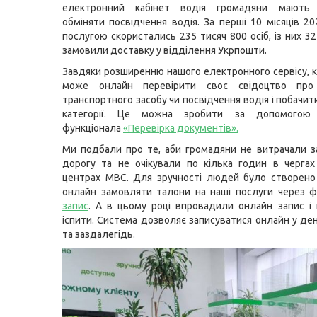
електронний кабінет водія громадяни мають 
обміняти посвідчення водія. За перші 10 місяців 20
послугою скористались 235 тисяч 800 осіб, із них 32
замовили доставку у відділення Укрпошти.
Завдяки розширенню нашого електронного сервісу, 
може онлайн перевірити своє свідоцтво про 
транспортного засобу чи посвідчення водія і побачити
категорії. Це можна зробити за допомогою 
функціонала
«Перевірка документів»
.
Ми подбали про те, аби громадяни не витрачали з
дорогу та не очікували по кілька годин в чергах
центрах МВС. Для зручності людей було створено
онлайн замовляти талони на наші послуги через ф
запис
. А в цьому році впровадили онлайн запис і 
іспити. Система дозволяє записуватися онлайн у де
та заздалегідь.