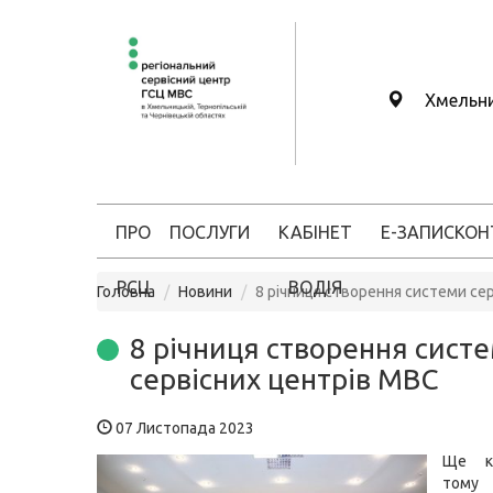
Хмельн
ПРО
ПОСЛУГИ
КАБІНЕТ
Е-ЗАПИС
КОН
РСЦ
ВОДІЯ
Головна
Новини
8 річниця створення системи се
8 річниця створення сист
сервісних центрів МВС
07 Листопада 2023
Ще кі
тому