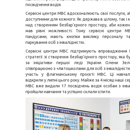
посвідчення водія.
Сервісні центри МВС вдосконалюють свої послуги, а
доступними для кожного. Як держава в цілому, так і
над створенням безбар’єрного простору, аби коже
мав рівні можливості. Тому сервісні центри М
пандусами, мають кнопки виклику персоналу т
паркування осіб з інвалідністю.
Сервісні центри МВС підтримують впровадження Н
стратегії зі створення безбар’єрного простору, яка 
за ініціативи першої леді України Олени Зел
співпрацюємо з «Автошколами для осіб з інвалідністю
участь у флагманському проєкті МВС. Ці навчал
відкрили у липні цього року. Майже за 4 місяці наші се
МВС вже видали 17 посвідчень водія особам з інвал
пройшли навчання та успішно склали іспити.