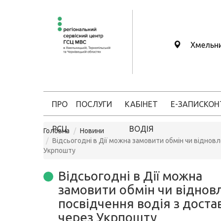
Хмельн
ПРО
ПОСЛУГИ
КАБІНЕТ
Е-ЗАПИС
КОН
РСЦ
ВОДІЯ
Головна
Новини
Відсьогодні в Дії можна замовити обмін чи віднов
Укрпошту
Відсьогодні в Дії можна
замовити обмін чи віднов
посвідчення водія з дост
через Укрпошту