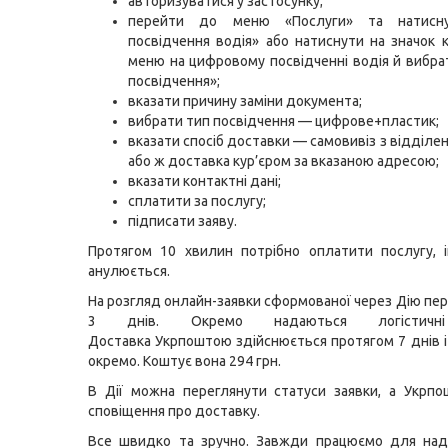
авторизуватися у застосунку;
перейти до меню «Послуги» та натисну
посвідчення водія» або натиснути на значок 
меню на цифровому посвідченні водія й вибра
посвідчення»;
вказати причину заміни документа;
вибрати тип посвідчення — цифрове+пластик;
вказати спосіб доставки — самовивіз з відділе
або ж доставка кур’єром за вказаною адресою;
вказати контактні дані;
сплатити за послугу;
підписати заяву.
Протягом 10 хвилин потрібно оплатити послугу, 
анулюється.
На розгляд онлайн-заявки сформованої через Дію пе
3 днів. Окремо надаються логістичні
Доставка Укрпоштою здійснюється протягом 7 днів і
окремо. Коштує вона 294 грн.
В Дії можна переглянути статуси заявки, а Укрп
сповіщення про доставку.
Все швидко та зручно. Завжди працюємо для нада