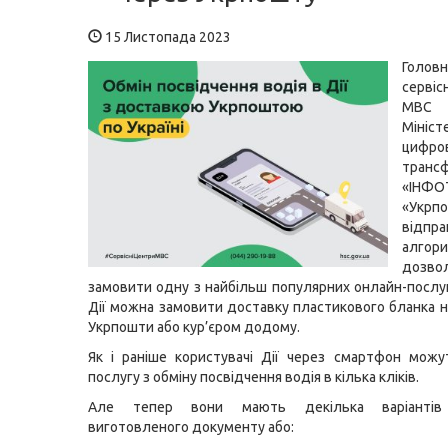
15 Листопада 2023
Голов
серві
МВС 
Мініст
цифро
транс
«ІНФО
«Укр
відпра
алго
дозво
замовити одну з найбільш популярних онлайн-послуг
Дії можна замовити доставку пластикового бланка н
Укрпошти або кур’єром додому.
Як і раніше користувачі Дії через смартфон мож
послугу з обміну посвідчення водія в кілька кліків.
Але тепер вони мають декілька варіантів
виготовленого документу або: