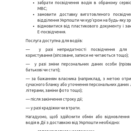
забрати посвідчення водія в обраному серві
МВС;
замовити доставку виготовленого посвідче
відділення Укрпошти чи кур’єром на будь-яку зр
відмовитися від пластикового документу і з
Е-посвідчення.
Послуга доступна для водіїв:
— у разі непридатності посвідчення для 
користування (зіпсоване, записи не читаються тощо);
— у разі зміни персональних даних особи (прізви
батькові чи статі);
— за бажанням власника (наприклад, з метою отр
сучасного бланку або уточнення персональних даних
літерами, заміни фото тощо);
— після закінчення строку дії;
— у разі крадіжки чи втрати.
Нагадуємо, щоб здійснити обмін або відновлення
водія в Дії з доставкою від Укрпошти необхідно: