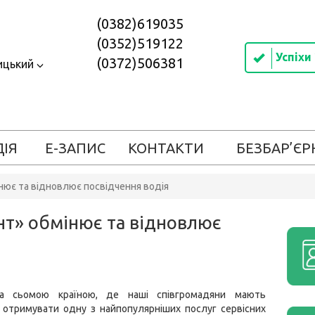
(0382)619035
(0352)519122
Успіхи
(0372)506381
ицький
ДІЯ
Е-ЗАПИС
КОНТАКТИ
БЕЗБАР’ЄР
інює та відновлює посвідчення водія
ент» обмінює та відновлює
ала сьомою країною, де наші співгромадяни мають
 отримувати одну з найпопулярніших послуг сервісних