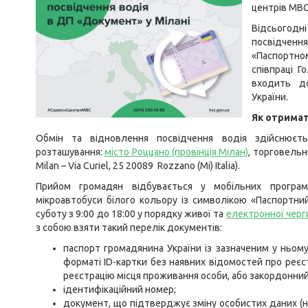
центрів МВС
Відсьогодн
посвідчен
«Паспортно
співпраці 
входить д
України.
Як отримат
Обмін та відновлення посвідчення водія здійснюєт
розташування:
місто Роццано (провінція Мілан)
, торговельн
Milan – Via Curiel, 25 20089 Rozzano (Mi) Italia).
Прийом громадян відбувається у мобільних програмн
мікроавтобуси білого кольору із символікою «Паспортний
суботу з 9:00 до 18:00 у порядку живої та
електронної черг
з собою взяти такий перелік документів:
паспорт громадянина України із зазначеним у ньом
форматі ID-картки без наявних відомостей про реєс
реєстрацію місця проживання особи, або закордонний
ідентифікаційний номер;
документ, що підтверджує зміну особистих даних (н