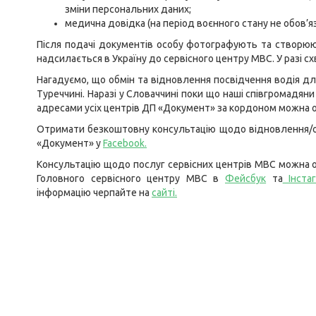
зміни персональних даних;
медична довідка (на період воєнного стану не обов’яз
Після подачі документів особу фотографують та створюют
надсилається в Україну до сервісного центру МВС. У разі с
Нагадуємо, що обмін та відновлення посвідчення водія для у
Туреччині. Наразі у Словаччині поки що наші співгромадян
адресами усіх центрів ДП «Документ» за кордоном можна 
Отримати безкоштовну консультацію щодо відновлення/обм
«Документ» у
Facebook
.
Консультацію щодо послуг сервісних центрів МВС можна о
Головного сервісного центру МВС в
Фейсбук
та
Інста
інформацію черпайте на
сайті
.