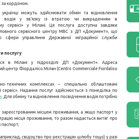
 за кордоном.
і українці можуть здійснювати обмін та відновлення
ня водія у зв’язку із втратою чи викраденням в
му сервісі» у Мілані. Ця послуга доступна завдяки
Головного сервісного центру МВС з ДП «Документ», що
о сфери управління Державної міграційної служби
и послугу
ься в Мілані у підрозділі ДП «Документ». Адреса
ий центр Фіордалісо Мілан (Centro Commerciale Fiordaliso
о-технічних комплексах – спеціально облаштовані
 сервіс». Надання послуг здійснюється з понеділка по
и
.
Для обміну та відновлення посвідчення водія потрібно
у зареєстрованим місцем проживання, а якщо паспорт у
трацію місця проживання, то разом надається витяг про
 паспорт;
априклад, свідоцтво про реєстрацію шлюбу тощо) у разі