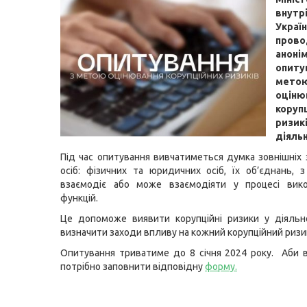
внутр
Украї
прово
аноні
опит
мето
оціню
коруп
ризик
діяльн
Під час опитування вивчатиметься думка зовнішніх 
осіб: фізичних та юридичних осіб, їх об’єднань,
взаємодіє або може взаємодіяти у процесі вико
функцій.
Це допоможе виявити корупційні ризики у діяльн
визначити заходи впливу на кожний корупційний ризи
Опитування триватиме до 8 січня 2024 року. Аби в
потрібно заповнити відповідну
форму.