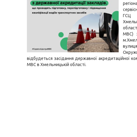
регіон
серві
ГСЦ
Хмель
област
МВС) 
м.Хмел
вулиц
Окру
відбудеться засідання державної акредитаційної ком
МВС в Хмельницькій області.