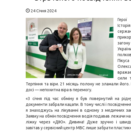
24 Січня 2024
Герої
Істор
сер
прико
загону
Україн
полков
Пі
Олекс
вража
сили 
Терпіння та віри. 21 місяць полону не зламали його. 
досі — непохитна віра в перемогу.
«3 січня під час обміну я був повернутий на рідн
документи забрали кацапи. В тому числі і посвідчення
я знаходжусь на лікуванні в одному з медичних зак
Заявку на обмін посвідчення водія подавав лежачи н
ліжку через «ДІЮ». Дивина! Дуже зручно і швидк
завітав у сервісний центр МВС лише забрати пластик