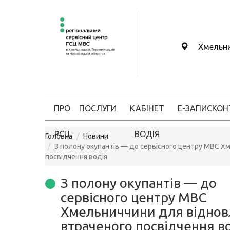
Хмельн
ПРО
ПОСЛУГИ
КАБІНЕТ
Е-ЗАПИС
КОН
РСЦ
ВОДІЯ
Головна
Новини
З полону окупантів — до сервісного центру МВС Х
посвідчення водія
З полону окупантів — до
сервісного центру МВС
Хмельниччини для відно
втраченого посвідчення в