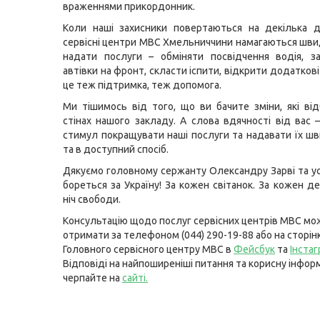
враженнями прикордонник.
Коли наші захисники повертаються на декілька д
сервісні центри МВС Хмельниччини намагаються швид
надати послуги – обміняти посвідчення водія, з
автівки на фронт, скласти іспити, відкрити додаткові 
це теж підтримка, теж допомога.
Ми тішимось від того, що ви бачите зміни, які ві
стінах нашого закладу. А слова вдячності від вас 
стимул покращувати наші послуги та надавати їх шв
та в доступний спосіб.
Дякуємо головному сержанту Олександру Зарві та усі
бореться за Україну! За кожен світанок. За кожен д
ніч свободи.
Консультацію щодо послуг сервісних центрів МВС мо
отримати за телефоном (044) 290-19-88 або на сторін
Головного сервісного центру МВС в
Фейсбук
та
Інста
Відповіді на найпоширеніші питання та корисну інфор
черпайте на
сайті
.