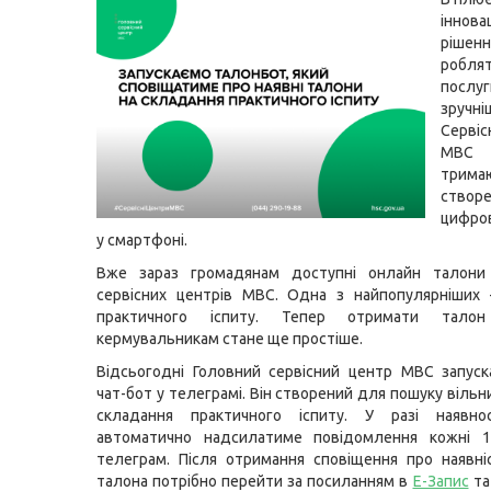
інновац
ріше
робля
послу
зручні
Серві
МВС
трима
створ
цифро
у смартфоні.
Вже зараз громадянам доступні онлайн талони
сервісних центрів МВС. Одна з найпопулярніших 
практичного іспиту. Тепер отримати талон
кермувальникам стане ще простіше.
Відсьогодні Головний сервісний центр МВС запуск
чат-бот у телеграмі. Він створений для пошуку вільн
складання практичного іспиту. У разі наявно
автоматично надсилатиме повідомлення кожні 
телеграм. Після отримання сповіщення про наявні
талона потрібно перейти за посиланням в
Е-Запис
та