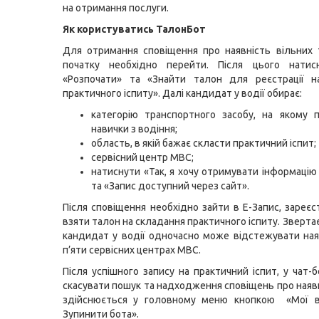
на отримання послуги.
Як користуватись ТалонБот
Для отримання сповіщення про наявність вільних 
початку необхідно перейти. Після цього натис
«Розпочати» та «Знайти талон для реєстрації н
практичного іспиту». Далі кандидат у водії обирає:
категорію транспортного засобу, на якому 
навички з водіння;
область, в якій бажає скласти практичний іспит;
сервісний центр МВС;
натиснути «Так, я хочу отримувати інформацію
та «Запис доступний через сайт».
Після сповіщення необхідно зайти в Е-Запис, зареєс
взяти талон на складання практичного іспиту. Зверта
кандидат у водії одночасно може відстежувати ная
п’яти сервісних центрах МВС.
Після успішного запису на практичний іспит, у чат-
скасувати пошук та надходження сповіщень про наявн
здійснюється у головному меню кнопкою «Мої в
Зупинити бота».