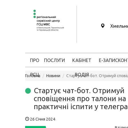
Хмельн
ПРО
ПОСЛУГИ
КАБІНЕТ
Е-ЗАПИС
КОН
РСЦ
ВОДІЯ
Головна
Новини
Стартує чат-бот. Отримуй спові
Стартує чат-бот. Отримуй
сповіщення про талони на
практичні іспити у телегр
26 Січня 2024
Втілю