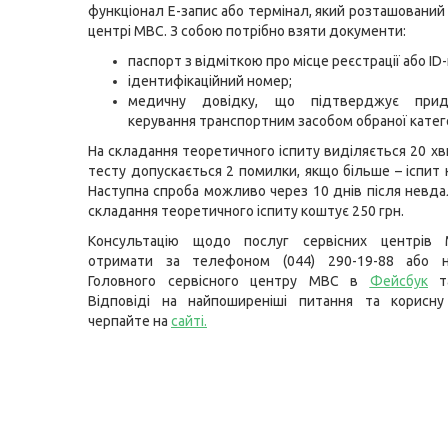
функціонал
Е-запис
або термінал, який розташований 
центрі МВС. З собою потрібно взяти документи:
паспорт з відміткою про місце реєстрації або ID-
ідентифікаційний номер;
медичну довідку, що підтверджує прид
керування транспортним засобом обраної катего
На складання теоретичного іспиту виділяється 20 хв
тесту допускається 2 помилки, якщо більше – іспит 
Наступна спроба можливо через 10 днів після невдал
складання теоретичного іспиту коштує 250 грн.
Консультацію щодо послуг сервісних центрів
отримати за телефоном (044) 290-19-88 або н
Головного сервісного центру МВС в
Фейсбук
т
Відповіді на найпоширеніші питання та корисну
черпайте на
сайті
.