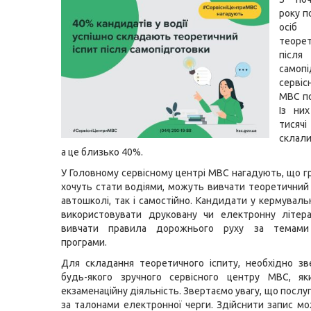
року п
осіб
теоре
після
самоп
серві
МВС по 
Із ни
тися
склали
а це близько 40%.
У Головному сервісному центрі МВС нагадують, що гр
хочуть стати водіями, можуть вивчати теоретичний
автошколі, так і самостійно. Кандидати у кермувал
використовувати друковану чи електронну літера
вивчати правила дорожнього руху за темами 
програми.
Для складання теоретичного іспиту, необхідно з
будь-якого зручного сервісного центру МВС, як
екзаменаційну діяльність. Звертаємо увагу, що посл
за талонами електронної черги. Здійснити запис м