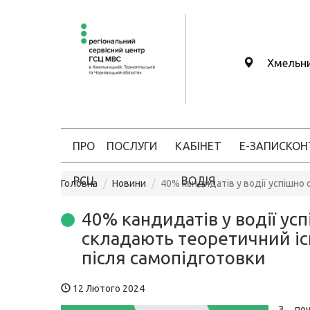
Хмельн
ПРО
ПОСЛУГИ
КАБІНЕТ
Е-ЗАПИС
КОН
РСЦ
ВОДІЯ
Головна
Новини
40% кандидатів у водії успішно
40% кандидатів у водії ус
складають теоретичний іс
після самопідготовки
12 Лютого 2024
З поч