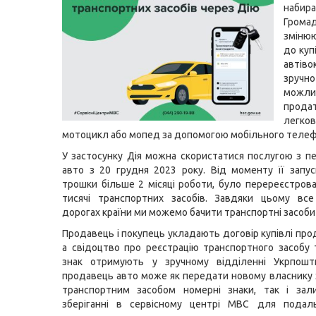
набир
Грома
зміню
до куп
автів
зру
можли
прода
легк
мотоцикл або мопед за допомогою мобільного телеф
У застосунку Дія можна скористатися послугою з пе
авто з 20 грудня 2023 року. Від моменту її запус
трошки більше 2 місяці роботи, було перереєстров
тисячі транспортних засобів. Завдяки цьому все
дорогах країни ми можемо бачити транспортні засоби з
Продавець і покупець укладають договір купівлі про
а свідоцтво про реєстрацію транспортного засобу
знак отримують у зручному відділенні Укрпошт
продавець авто може як передати новому власнику з
транспортним засобом номерні знаки, так і зал
зберіганні в сервісному центрі МВС для подал