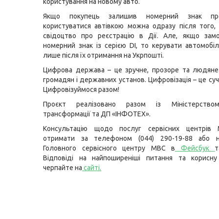
користування на новому авто.
Якщо покупець залишив номерний знак пр
користуватися автівкою можна одразу після того, 
свідоцтво про реєстрацію в Дії. Але, якщо зам
номерний знак із серією DІ, то керувати автомоб
лише після їх отримання на Укрпошті.
Цифрова держава – це зручне, прозоре та людяне
громадян і державних установ. Цифровізація – це суч
Цифровізуймося разом!
Проєкт реалізовано разом із Міністерство
трансформації та ДП «ІНФОТЕХ».
Консультацію щодо послуг сервісних центрів
отримати за телефоном (044) 290-19-88 або н
Головного сервісного центру МВС в
Фейсбук
Відповіді на найпоширеніші питання та корисну
черпайте на
сайті
.