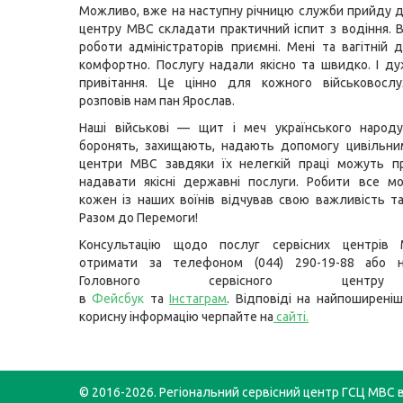
Можливо, вже на наступну річницю служби прийду д
центру МВС складати практичний іспит з водіння. 
роботи адміністраторів приємні. Мені та вагітній 
комфортно. Послугу надали якісно та швидко. І д
привітання. Це цінно для кожного військовосл
розповів нам пан Ярослав.
Наші військові — щит і меч українського народу
боронять, захищають, надають допомогу цивільним
центри МВС завдяки їх нелегкій праці можуть п
надавати якісні державні послуги. Робити все м
кожен із наших воїнів відчував свою важливість та
Разом до Перемоги!
Консультацію щодо послуг сервісних центрів
отримати за телефоном (044) 290-19-88 або н
Головного сервісного цент
в
Фейсбук
та
Інстаграм
. Відповіді на найпоширеніш
корисну інформацію черпайте на
сайті
.
© 2016-2026. Регіональний сервісний центр ГСЦ МВС в