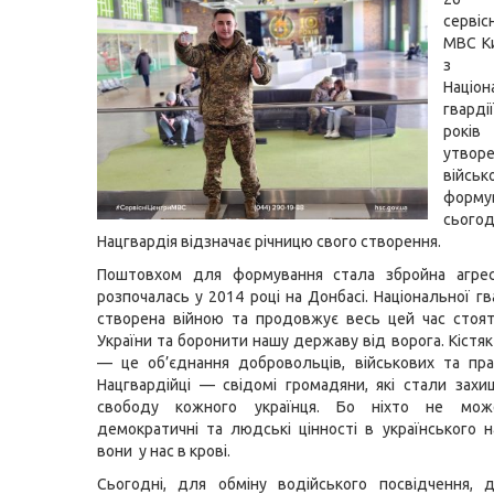
серві
МВС К
з 
Націон
гварді
років
утв
військ
форм
сьогод
Нацгвардія відзначає річницю свого створення.
Поштовхом для формування стала збройна агресі
розпочалась у 2014 році на Донбасі. Національної гв
створена війною та продовжує весь цей час стоят
України та боронити нашу державу від ворога. Кістя
— це об’єднання добровольців, військових та пра
Нацгвардійці — свідомі громадяни, які стали захи
свободу кожного українця. Бо ніхто не може
демократичні та людські цінності в українського 
вони у нас в крові.
Сьогодні, для обміну водійського посвідчення, 