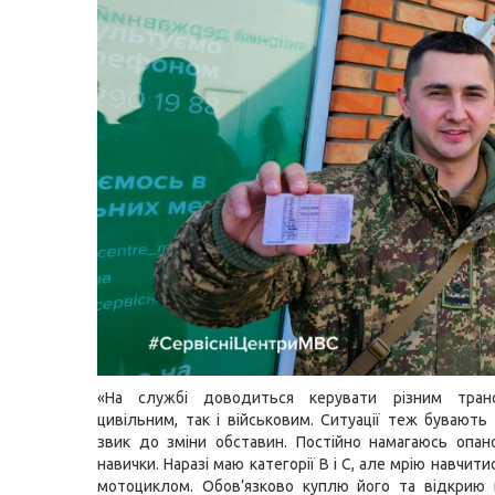
«На службі доводиться керувати різним тран
цивільним, так і військовим. Ситуації теж бувають 
звик до зміни обставин. Постійно намагаюсь опан
навички. Наразі маю категорії В і С, але мрію навчит
мотоциклом. Обов’язково куплю його та відкрию 