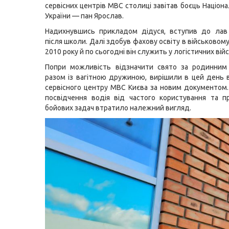
сервісних центрів МВС столиці завітав боєць Націона
України — пан Ярослав.
Надихнувшись прикладом дідуся, вступив до лав
після школи. Далі здобув фахову освіту в військовому
2010 року й по сьогодні він служить у логістичних війс
Попри можливість відзначити свято за родинним 
разом із вагітною дружиною, вирішили в цей день
сервісного центру МВС Києва за новим документом
посвідчення водія від частого користування та п
бойових задач втратило належний вигляд.