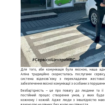
Для того, аби комунікація була якісною, наша адм
Аліна традиційно скористалась послугами серві
система відеозвʼязку з перекладачем жестов
забезпечення якісної комунікації з особами з порушенн
Безбар’єрність – це про повагу до людини та її 
постійний процес створення умов, у яких буд
кожному і кожній. Адже люди з інвалідністю маю
взаємодію на рівних: без жалю чи співчуття.