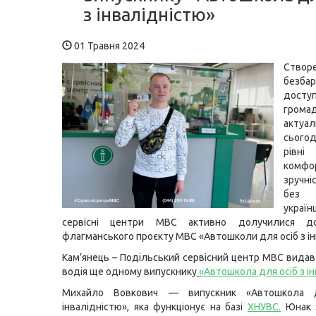
з інвалідністю»
01 Травня 2024
Створ
безбар
досту
грома
актуа
сьог
рівні
ком
зручні
без
украї
сервісні центри МВС активно долучилися до 
флагманського проєкту МВС «Автошколи для осіб з ін
Кам’янець – Подільський сервісний центр МВС видав
водія ще одному випускнику
«Автошкола для осіб з і
Михайло Вовкович — випускник «Автошкола 
інвалідністю», яка функціонує на базі
ХНУВС
.
Юнак 