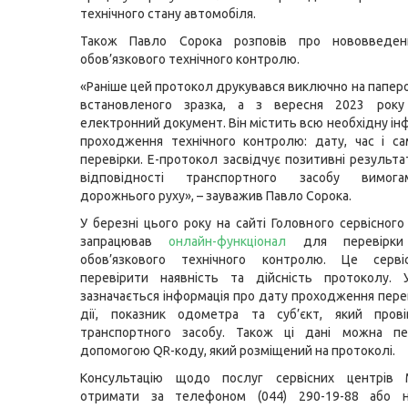
технічного стану автомобіля.
Також Павло Сорока розповів про нововведен
обов’язкового технічного контролю.
«Раніше цей протокол друкувався виключно на папер
встановленого зразка, а з вересня 2023 рок
електронний документ. Він містить всю необхідну ін
проходження технічного контролю: дату, час і с
перевірки. Е-протокол засвідчує позитивні результа
відповідності транспортного засобу вимог
дорожнього руху», – зауважив Павло Сорока.
У березні цього року на сайті Головного сервісног
запрацював
онлайн-функціонал
для перевірки 
обов’язкового технічного контролю. Це серв
перевірити наявність та дійсність протоколу. 
зазначається інформація про дату проходження перев
дії, показник одометра та суб’єкт, який прові
транспортного засобу. Також ці дані можна пе
допомогою QR-коду, який розміщений на протоколі.
Консультацію щодо послуг сервісних центрів
отримати за телефоном (044) 290-19-88 або н