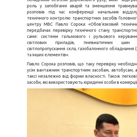
роль у запобіганні аварій та зменшення травмув
розповів під час конференції начальник відділу
технічного контролю транспортних засобів Головног
центру МВС Павло Сорока: «Обов’язковий технічн
передбачає перевірку технічного стану транспортно
саме: системи гальмового і рульового керування
світлових приладів, пневматичних шин 
світлопропускання скла, газобалонного обладнання (
та інших елементів».
Павло Сорока розповів, що таку перевірку необхід
усім вантажним транспортним засобам, автобусам, 
таксі незалежно від форми власності. Також легкові
засоби, які використовують юридичні особи в комерцій