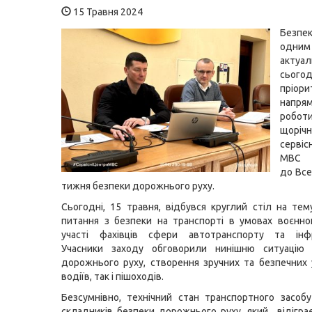
15 Травня 2024
Безпек
од
актуа
сьог
пріори
напря
робо
щоріч
серві
МВС д
до Все
тижня безпеки дорожнього руху.
Сьогодні, 15 травня, відбувся круглий стіл на тем
питання з безпеки на транспорті в умовах воєнно
участі фахівців сфери автотранспорту та інфр
Учасники заходу обговорили нинішню ситуацію
дорожнього руху, створення зручних та безпечних
водіїв, так і пішоходів.
Безсумнівно, технічний стан транспортного засоб
складників безпеки дорожнього руху, який відігра