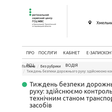
Хмельн
ПРО
ПОСЛУГИ
КАБІНЕТ
Е-ЗАПИС
КОН
РСЦ
ВОДІЯ
Головна
Без рубрики
Тиждень безпеки дорожнього руху: здійснюємо кон
Тиждень безпеки дорожн
руху: здійснюємо контроль
технічним станом транспо
засобів