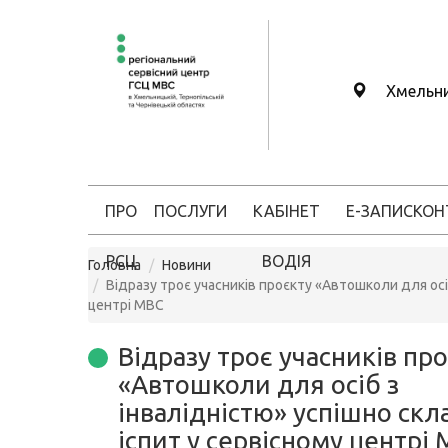
Хмельн
ПРО
ПОСЛУГИ
КАБІНЕТ
Е-ЗАПИС
КОН
РСЦ
ВОДІЯ
Головна
Новини
Відразу троє учасників проєкту «Автошколи для осіб
центрі МВС
Відразу троє учасників пр
«Автошколи для осіб з
інвалідністю» успішно скл
іспит у сервісному центрі