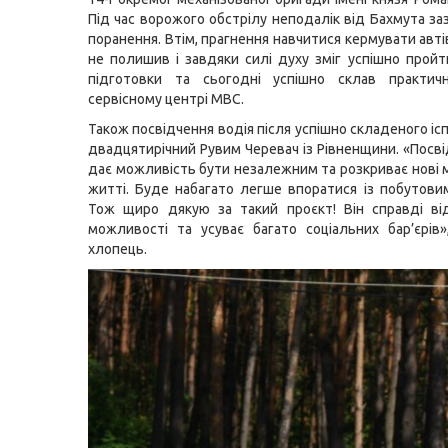
Під час ворожого обстрілу неподалік від Бахмута за
поранення. Втім, прагнення навчитися кермувати авт
не полишив і завдяки силі духу зміг успішно пройт
підготовки та сьогодні успішно склав практич
сервісному центрі МВС.
Також посвідчення водія після успішно складеного і
двадцятирічний Рувим Черевач із Рівненщини. «Посві
дає можливість бути незалежним та розкриває нові 
житті. Буде набагато легше впоратися із побутови
Тож щиро дякую за такий проєкт! Він справді ві
можливості та усуває багато соціальних бар’єрів»
хлопець.