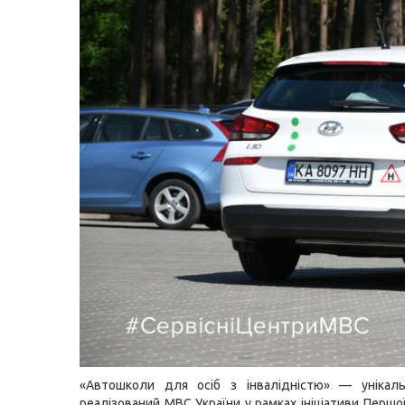
«Автошколи для осіб з інвалідністю» — унікаль
реалізований МВС України у рамках ініціативи Першо