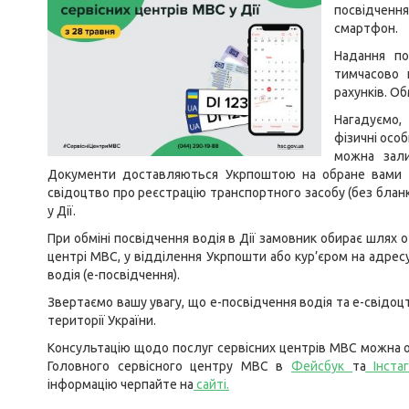
посвідченн
смартфон.
Надання по
тимчасово 
рахунків. О
Нагадуємо,
фізичні особ
можна зали
Документи доставляються Укрпоштою на обране вами 
свідоцтво про реєстрацію транспортного засобу (без блан
у Дії.
При обміні посвідчення водія в Дії замовник обирає шлях
центрі МВС, у відділення Укрпошти або кур’єром на адре
водія (е-посвідчення).
Звертаємо вашу увагу, що е-посвідчення водія та е-свідоц
території України.
Консультацію щодо послуг сервісних центрів МВС можна о
Головного сервісного центру МВС в
Фейсбук
та
Інста
інформацію черпайте на
сайті
.