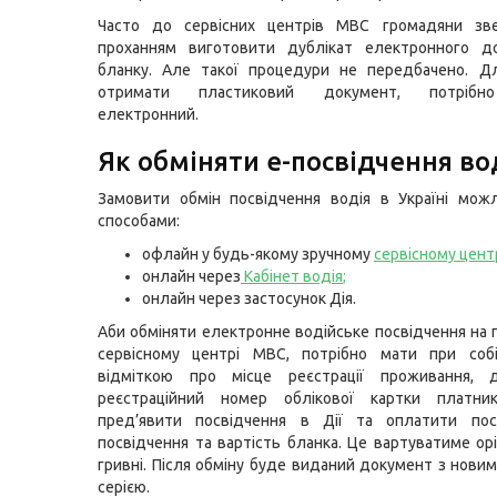
Часто до сервісних центрів МВС громадяни зв
проханням виготовити дублікат електронного д
бланку. Але такої процедури не передбачено. Дл
отримати пластиковий документ, потрібн
електронний.
Як обміняти е-посвідчення во
Замовити обмін посвідчення водія в Україні мож
способами:
офлайн у будь-якому зручному
сервісному цент
онлайн через
Кабінет водія
;
онлайн через застосунок Дія.
Аби обміняти електронне водійське посвідчення на 
сервісному центрі МВС, потрібно мати при соб
відміткою про місце реєстрації проживання, 
реєстраційний номер облікової картки платник
пред’явити посвідчення в Дії та оплатити пос
посвідчення та вартість бланка. Це вартуватиме ор
гривні. Після обміну буде виданий документ з нови
серією.