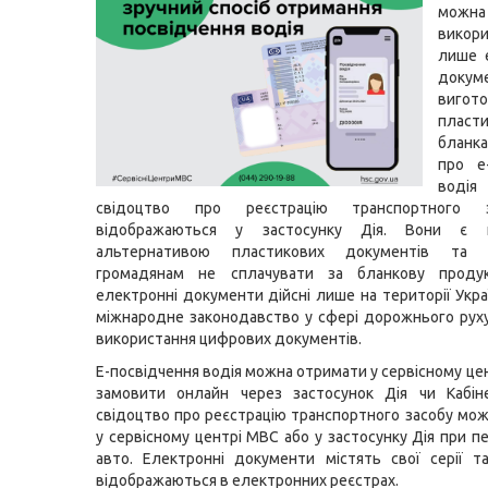
можна
викор
лише 
доку
вигот
пласти
бланк
про е
вод
свідоцтво про реєстрацію транспортного з
відображаються у застосунку Дія. Вони є п
альтернативою пластикових документів та 
громадянам не сплачувати за бланкову проду
електронні документи дійсні лише на території Укра
міжнародне законодавство у сфері дорожнього рух
використання цифрових документів.
Е-посвідчення водія можна отримати у сервісному це
замовити онлайн через застосунок Дія чи Кабіне
свідоцтво про реєстрацію транспортного засобу мо
у сервісному центрі МВС або у застосунку Дія при п
авто. Електронні документи містять свої серії 
відображаються в електронних реєстрах.