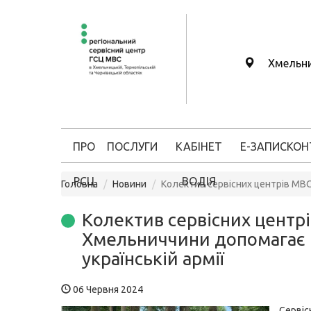
Хмельн
ПРО
ПОСЛУГИ
КАБІНЕТ
Е-ЗАПИС
КОН
РСЦ
ВОДІЯ
Головна
Новини
Колектив сервісних центрів МВС
Колектив сервісних центр
Хмельниччини допомагає
українській армії
06 Червня 2024
Серві