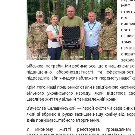
МВС 
стоят
від 
викл
пост
нашою
том
намаг
опера
закрив
військові потреби. Ми робимо все, що в наших силах
підвищенню обороноздатності та ефективності
підрозділів, аби чимдуж наближати перемогу нашої кр
Крім того, наші працівники стали невід’ємною частин
вільного українського народу, який відстоює св
щасливе життя у вільній та незалежній країні.
В’ячеслав Салацинський — герой системи сервісних 
який зі зброєю в руках захищає нашу країну від вор
днів повномасштабного вторгнення.
У мирному житті реєстрував громадянам 