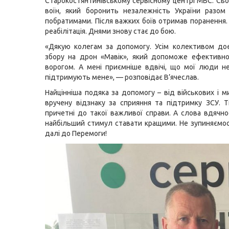
Старокостянтинівському сервісному центрі МВС. Сьог
воїн, який боронить незалежність України разом
побратимами. Після важких боїв отримав поранення. 
реабілітація. Днями знову стає до бою.
«Дякую колегам за допомогу. Усім колективом до
збору на дрон «Мавік», який допоможе ефективно
ворогом. А мені приємніше вдвічі, що мої люди н
підтримують мене», — розповідає В’ячеслав.
Найцінніша подяка за допомогу – від військових і м
вручену відзнаку за сприяння та підтримку ЗСУ. 
причетні до такої важливої справи. А слова вдячнос
найбільший стимул ставати кращими. Не зупиняємос
далі до Перемоги!