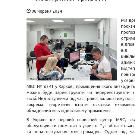
08 Червня 2024
Ми вр
про
проп
отрим
відпов
від 
цивіль
адмініс
Відте
повіт
у серв
МВС № 6341 у Харкові, приміщення якого знаходитьс
можна буде зареєструвати чи перереєструвати т
засіб. Недоступними під час тривог залишатимуться 
зокрема теоретичні іспити, оскільки екзамена
обладнаний не в підвальному приміщенні.
В Україні це перший сервісний центр МВС, як
обслуговувати громадян в укритті. Тут облаштовані 
та зона очікування для громадян. Однак під час