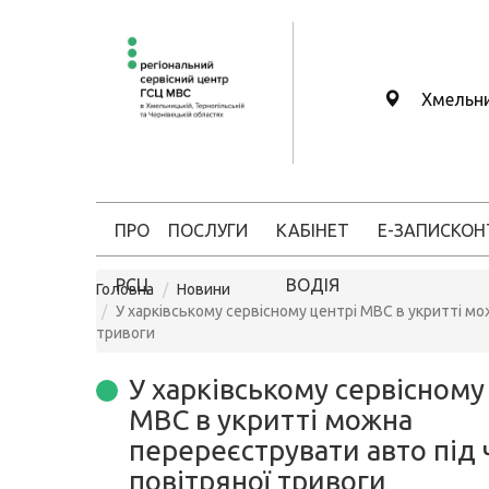
Хмельн
ПРО
ПОСЛУГИ
КАБІНЕТ
Е-ЗАПИС
КОН
РСЦ
ВОДІЯ
Головна
Новини
У харківському сервісному центрі МВС в укритті мо
тривоги
У харківському сервісному
МВС в укритті можна
перереєструвати авто під 
повітряної тривоги