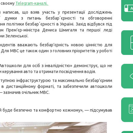
 своєму
Telegram-каналі
.
н написав, що взяв участь у презентації досліджень
ої думки з питань безбарʼєрності та обговоренні
я політики безбарʼєрності в Україні. Захід відбувся під
ям Прем’єр-міністра Дениса Шмигаля та першої леді
ни Зеленської.
ндентів вважають безбар’єрність новою цінністю для
. Для МВС це також один з головних пріоритетів у роботі
Автошколи для осіб з інвалідністю» демонструє, що не
и керування авто та отримати посвідчення водія.
ступною інфраструктурою та максимально безбар’єрним
 в дистанційному форматі, та забезпечили автошколи
— зазначив очільник МВС.
ій буде безпечно та комфортно кожному», — підсумував