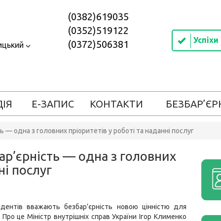
(0382)619035
(0352)519122
Успіхи
(0372)506381
ицький
ДІЯ
Е-ЗАПИС
КОНТАКТИ
БЕЗБАР’ЄР
ь — одна з головних пріоритетів у роботі та наданні послуг
ар’єрність — одна з головних
ні послуг
дентів вважають безбар’єрність новою цінністю для
. Про це Міністр внутрішніх справ України Ігор Клименко