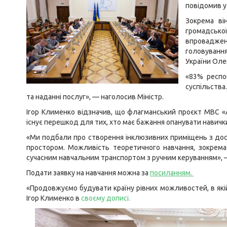
повідомив у
Зокрема ві
громадськ
впровадженн
головуванн
України Оле
«83% респо
суспільства
та наданні послуг», — наголосив Міністр.
Ігор Клименко відзначив, що флагманський проєкт МВС «
існує перешкод для тих, хто має бажання опанувати навичк
«Ми подбали про створення інклюзивних приміщень з до
простором. Можливість теоретичного навчання, зокрема
сучасним навчальним транспортом з ручним керуванням», 
Подати заявку на навчання можна за
посиланням.
«Продовжуємо будувати країну рівних можливостей, в як
Ігор Клименко в
своєму дописі
.