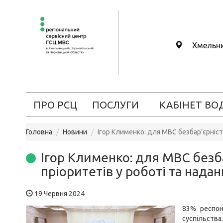
Хмельн
ПРО РСЦ
ПОСЛУГИ
КАБІНЕТ ВО
Головна
Новини
Ігор Клименко: для МВС безбар’єрніст
Ігор Клименко: для МВС безб
пріоритетів у роботі та надан
19 Червня 2024
83% респон
суспільства