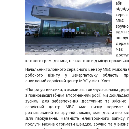
аби
відвід
серві
МВС 
зручн
адміні
посл
держа
ма
дост
кожного громадянина, незалежно від місця проживан
Начальник Головного сервісного центру МВС Микола Р
робочого візиту у Закарпатську область про
оновлений сервісний центр МВС у місті Хуст.
«Попри усі виклики, з якими зіштовхнулась наша держ
з повномасштабним вторгненням росії, ми доклада
зусиль для забезпечення доступних та якісних 
сервісний центр МВС має низку переваг: ін
розташований на зручній локації, має достатню кіл
для паркування. Наявність електронного запису 
послуги можна отримати швидко, зручно та у визнач