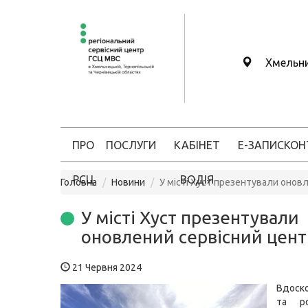
Хмельн
ПРО
ПОСЛУГИ
КАБІНЕТ
Е-ЗАПИС
КОН
РСЦ
ВОДІЯ
Головна
Новини
У місті Хуст презентували онов
У місті Хуст презентували
оновлений сервісний цен
21 Червня 2024
Вдоск
та ро