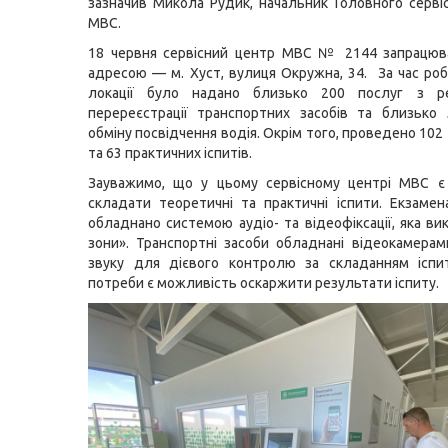
зазначив Микола Рудик, начальник Головного серві
МВС.
18 червня сервісний центр МВС № 2144 запрацюв
адресою — м. Хуст, вулиця Окружна, 34. За час роб
локації було надано близько 200 послуг з ре
перереєстрації транспортних засобів та близько
обміну посвідчення водія. Окрім того, проведено 10
та 63 практичних іспитів.
Зауважимо, що у цьому сервісному центрі МВС є
складати теоретичні та практичні іспити. Екзамен
обладнано системою аудіо- та відеофіксації, яка ви
зони». Транспортні засоби обладнані відеокамерам
звуку для дієвого контролю за складанням іспит
потреби є можливість оскаржити результати іспиту.