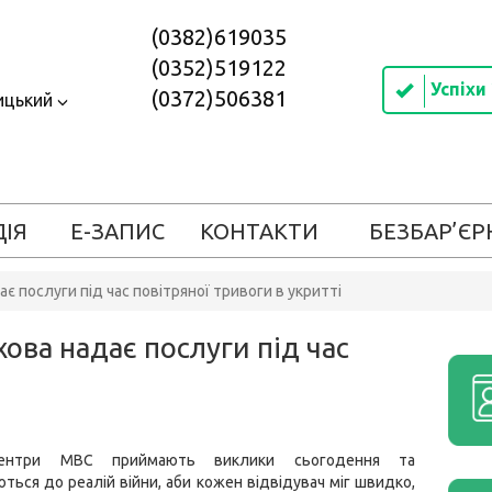
(0382)619035
(0352)519122
Успіхи
(0372)506381
ицький
ДІЯ
Е-ЗАПИС
КОНТАКТИ
БЕЗБАР’ЄР
 послуги під час повітряної тривоги в укритті
ова надає послуги під час
центри МВС приймають виклики сьогодення та
ться до реалій війни, аби кожен відвідувач міг швидко,