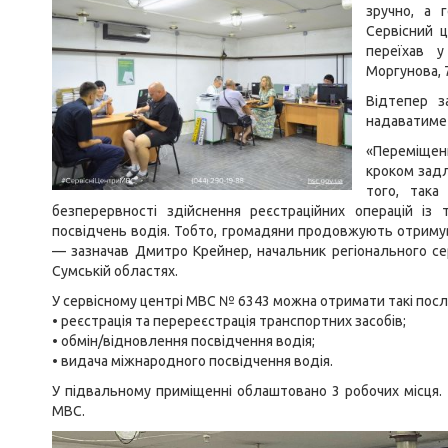
зручно, а 
Сервісний 
переїхав 
Моргунова, 
Відтепер 
надаватиме 
«Переміщен
кроком задля
того, така
безперервності здійснення реєстраційних операцій із
посвідчень водія. Тобто, громадяни продовжують отримува
— зазначав Дмитро Крейнер, начальник регіонального сер
Сумській областях.
У сервісному центрі МВС № 6343 можна отримати такі посл
• реєстрація та перереєстрація транспортних засобів;
• обмін/відновлення посвідчення водія;
• видача міжнародного посвідчення водія.
У підвальному приміщенні облаштовано 3 робочих місця. 
МВС.