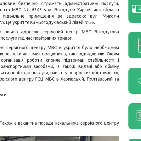
головне безпечно отримати адміністративні послуги.
центр МВС № 6343 у м. Богодухів Харківської області
у підвальне приміщення за адресою: вул. Миколи
7А. Це укриття КЗ «Богодухівський ліцей №3».
за новою адресою сервісний центр МВС Богодухова
послуги під час повітряних тривог.
ня сервісного центру МВС в укриття було необхідним
 безпеки як самих працівників, так і відвідувачів. Окрім
 організація роботи сприяє підтримці стабільності і
 транспортними засобами, а також видачі або обміну
ти необхідні послуги, навіть у непростих обставинах»,
вісного центру ГСЦ МВС в Харківській, Полтавській та
уги:
Також є вакантна посада начальника сервісного центру