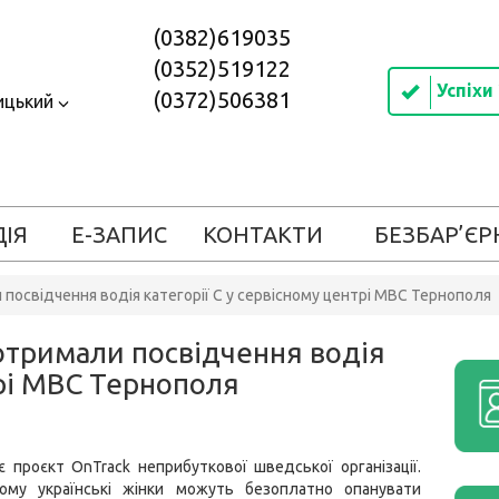
(0382)619035
(0352)519122
Успіхи
(0372)506381
ицький
ДІЯ
Е-ЗАПИС
КОНТАКТИ
БЕЗБАР’ЄР
посвідчення водія категорії С у сервісному центрі МВС Тернополя
отримали посвідчення водія
трі МВС Тернополя
іє проєкт OnTrack неприбуткової шведської організації.
ому українські жінки можуть безоплатно опанувати