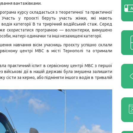
ування вантажівками.
рограма курсу складається з теоретичної та практичної
. Участь у проєкті беруть участь жінки, які мають
 водія категорії В та трирічний водійський стаж. Серед
оже скористатися програмою — волонтерки, вимушено
соби, матері-одиначки та інші незахищені категорії.
шення навчання вісім учасниць проєкту успішно склали
ервісному центрі МВС в місті Тернополі та отримали
ала практичний іспит в сервісному центрі МВС з першої
з військові дії в нашій державі була змушена залишити
у сісти за кермо, або підміняти іншого водія в тривалій