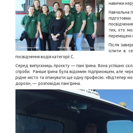
навички кер
Навчальна п
підготовки
посвідчення
тих, хто м
переміщені о
Після завер
іспити в с
посвідчення водія категорії С.
Серед випускниць проєкту — пані Ірина. Вона успішно скл
спроби. Раніше Ірина була відомим підприємцем, але чере
рідне місто та опанувати ще одну професію. «Відтепер мож
дорозі», — розповідає пані Ірина.