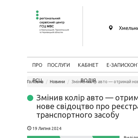
Хмельн
ПРО
ПОСЛУГИ
КАБІНЕТ
Е-ЗАПИС
КОН
РСЦ
ВОДІЯ
Головна
Новини
Змінив колір авто — отримай но
Змінив колір авто — отри
нове свідоцтво про реєст
транспортного засобу
19 Липня 2024
Виді