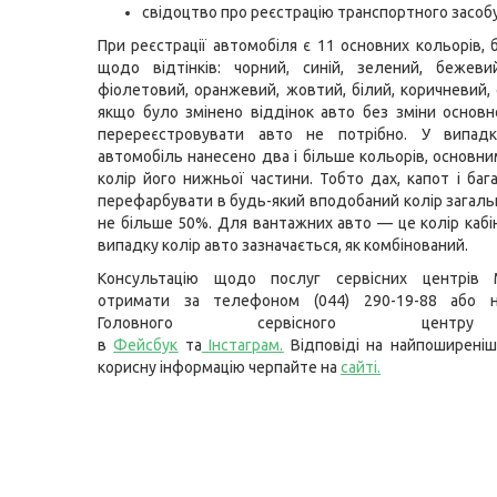
свідоцтво про реєстрацію транспортного засобу
При реєстрації автомобіля є 11 основних кольорів, 
щодо відтінків: чорний, синій, зелений, бежеви
фіолетовий, оранжевий, жовтий, білий, коричневий, 
якщо було змінено віддінок авто без зміни основн
перереєстровувати авто не потрібно. У випад
автомобіль нанесено два і більше кольорів, основни
колір його нижньої частини. Тобто дах, капот і ба
перефарбувати в будь-який вподобаний колір зага
не більше 50%. Для вантажних авто — це колір кабі
випадку колір авто зазначається, як комбінований.
Консультацію щодо послуг сервісних центрів
отримати за телефоном (044) 290-19-88 або н
Головного сервісного цент
в
Фейсбук
та
Інстаграм
.
Відповіді на найпоширеніш
корисну інформацію черпайте на
сайті
.