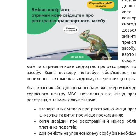
дорозі
авто 
кол
сьогод
дозво
змін
транс
засо
варто
оформ
змін та отримати нове свідоцтво про реєстрацію т
засобу. Зміна кольору потребує обов’язкової пе
оновленого автомобіля в одному із сервісних центрів
Автовласник або довірена особа може звернутися д
сервісного центру МВС, незалежно від місця про
реєстрації, з такими документами:
паспорт з відміткою про реєстрацію місця про
ID-картка та витяг про місце проживання);
копія довідки про реєстраційний номер облі
платника податків;
довіреність на уповноважену особу (за необхідно