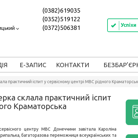
(0382)619035
(0352)519122
Успіхи
(0372)506381
ицький
ДІЯ
Е-ЗАПИС
КОНТАКТИ
БЕЗБАР’ЄР
ала практичний іспит у сервісному центрі МВС рідного Краматорсь
ерка склала практичний іспит
ного Краматорська
ервісного центру МВС Донеччини завітала Кароліна
рипалька, багаторазова переможниця всеукраїнських та