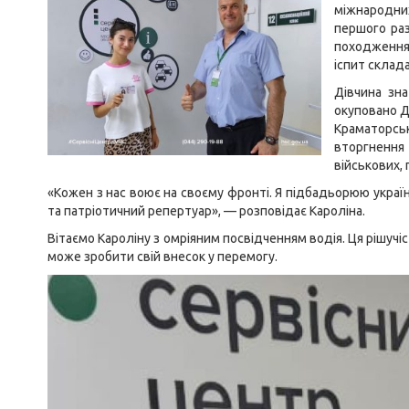
міжнародних
першого раз
походженням
іспит склад
Дівчина зна
окуповано Д
Краматорськ
вторгнення
військових, 
«Кожен з нас воює на своєму фронті. Я підбадьорюю україн
та патріотичний репертуар», — розповідає Кароліна.
Вітаємо Кароліну з омріяним посвідченням водія. Ця рішуч
може зробити свій внесок у перемогу.