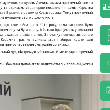
 музичних конкурсів. Дівчина склала практичний іспит з
у та отримала своє перше посвідчення водія. Кароліна
 з Вірменії, а родом із Краматорська. Тому і практичний
ала вулицями свого рідного міста.
є, що таке війна ще з 2014 року, коли частково було
онеччину та Луганщину. Її батько брав участь у звільнені
а, захищав відділ поліції. З початку повномасштабного
 Кароліна грає на вулицях міст і збирає кошти для
підтримує перевірені благодійні організації.
ський дух, підтримую військових. В мене зараз ліричний
ість і бажання допомагати надихають! Ми впевнені, кожен