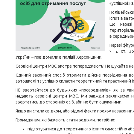
«успішної» з
Поліцейськ
іспитів за г
що наразі
територіаль
в середньом
Наразі фігу
ч. 2 ст. 3
України – повідомили в поліції Херсонщини.
Сервісні центри МВС вкотре попереджають! Не шукайте не
Єдиний законний спосіб отримати дійсне посвідчення во
автошколі та успішно скласти теоретичний та практичний і
НЕ звертайтеся до будь-яких «посередників», які за «в
надають сервісні центри МВС. Ми завжди закликаємо на
звертатись до сторонніх осіб, аби не бути ошуканими.
Якщо ви стали свідком, або відомі факти прояву незаконних
Громадянам, які бажають стати водіями, потрібно:
підготуватися до теоретичного іспиту самостійно або