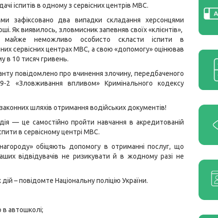
дачі іспитів в одному з сервісних центрів МВС.
ими зафіксовано два випадки складання херсонцями
роші. Як виявилось, зловмисник запевняв своїх «клієнтів»,
 майже неможливо особисто скласти іспити в
них сервісних центрах МВС, а свою «допомогу» оцінював
у в 10 тисяч гривень.
ранту повідомлено про вчинення злочину, передбаченого
69-2 «Зловживання впливом» Кримінального кодексу
законних шляхів отримання водійських документів!
дія — це самостійно пройти навчання в акредитованій
спити в сервісному центрі МВС.
инагороду» обіцяють допомогу в отриманні послуг, що
ших відвідувачів не ризикувати й в жодному разі не
 дій – повідомте Національну поліцію України.
 в автошколі;