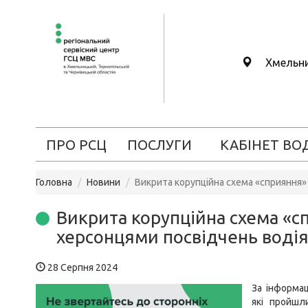
Хмельн
ПРО РСЦ
ПОСЛУГИ
КАБІНЕТ ВО
Головна
Новини
Викрита корупційна схема «сприяння»
Викрита корупційна схема «с
херсонцями посвідчень воді
28 Серпня 2024
За інформац
які пройшл