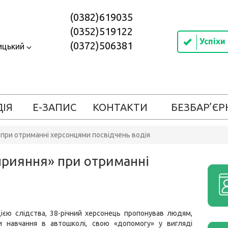
(0382)619035
(0352)519122
Успіхи
(0372)506381
ицький
ДІЯ
Е-ЗАПИС
КОНТАКТИ
БЕЗБАР’ЄР
 при отриманні херсонцями посвідчень водія
прияння» при отриманні
я
ією слідства, 38-річний херсонець пропонував людям,
и навчання в автошколі, свою «допомогу» у вигляді