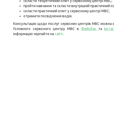
скласти теоретичний іспит у сервісному центрі МВС;
пройти навчання та скласти внутрішній практичний іс
скласти практичний іспит у сервісному центрі МВС;
отримати посвідчення водія.
Консультацію щодо послуг сервісних центрів МВС можна о
Головного сервісного центру МВС в
Фейсбук
та
Інста
інформацію черпайте на
сайті.