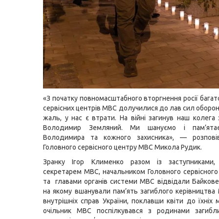
«З початку повномасштабного вторгнення росії багат
сервісних центрів МВС долучилися до лав сил оборон
жаль, у нас є втрати. На війні загинув наш колега
Володимир Земляний. Ми шануємо і пам’ята
Володимира та кожного захисника», — розпові
Головного сервісного центру МВС Микола Рудик.
Зранку Ігор Клименко разом із заступниками
секретарем МВС, начальником Головного сервісног
та главами органів системи МВС відвідали Байков
на якому вшанували пам’ять загиблого керівництва 
внутрішніх справ України, поклавши квіти до їхніх 
очільник МВС поспілкувався з родинами загибли