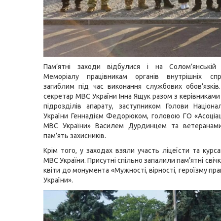
Пам’ятні заходи відбулися і на Солом’янській
Меморіалу працівникам органів внутрішніх спр
загиблим під час виконання службових обов’язкі
секретар МВС України Інна Ящук разом з керівниками
підрозділів апарату, заступником Голови Націонал
України Геннадієм Федорюком, головою ГО «Асоціац
МВС України» Василем Дурдинцем та ветеранам
пам’ять захисників.
Крім того, у заходах взяли участь ліцеїсти та курс
МВС України. Присутні спільно запалили пам’ятні свіч
квіти до монумента «Мужності, вірності, героїзму пр
України».