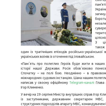
пам’ят
Укра
заг
бор
незале
суве
терито
цілісн
З ці
також
один із трагічніших епізодів російсько-української 
українських воїнів із оточення під Іловайськом.
«Памʼять про полеглих Героїв буде жити в наших
історії нашої Держави. Росія обовʼязково понес
Спочатку – на полі бою. Неодмінно – в правовом
міжнародних судових інстанціях. Шана нашим полегли
написав у своєму офіційному
Telegram-каналі
Глава
Ігор Клименко.
У вечір на 29 серпня Міністр внутрішніх справ Ігор К
із заступниками, державним секретарем МВС, 
структурних підрозділів апарату МВС, командувачем 