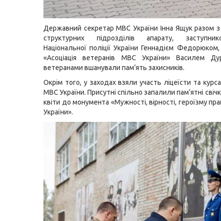
Державний секретар МВС України Інна Ящук разом з
структурних підрозділів апарату, заступни
Національної поліції України Геннадієм Федорюком
«Асоціація ветеранів МВС України» Василем Д
ветеранами вшанували пам’ять захисників.
Окрім того, у заходах взяли участь ліцеїсти та кур
МВС України. Присутні спільно запалили пам’ятні свіч
квіти до монумента «Мужності, вірності, героїзму пр
України».