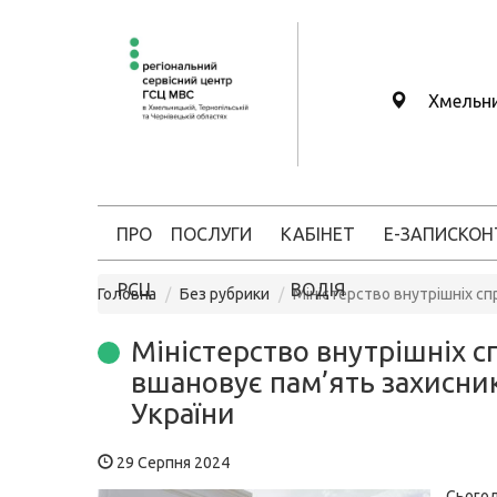
Хмельн
ПРО
ПОСЛУГИ
КАБІНЕТ
Е-ЗАПИС
КОН
РСЦ
ВОДІЯ
Головна
Без рубрики
Міністерство внутрішніх сп
Міністерство внутрішніх с
вшановує пам’ять захисни
України
29 Серпня 2024
Сьог