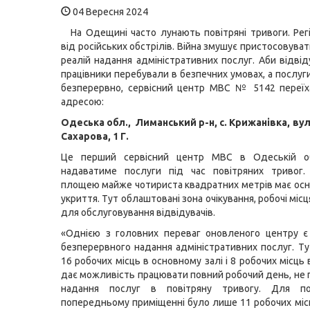
04 Вересня 2024
На Одещині часто лунають повітряні тривоги. Рег
від російських обстрілів. Війна змушує пристосовува
реалій надання адміністративних послуг. Аби відвід
працівники перебували в безпечних умовах, а послуг
безперервно, сервісний центр МВС № 5142 переїх
адресою:
Одеська обл., Лиманський р-н, с. Крижанівка, ву
Сахарова, 1 Г.
Це перший сервісний центр МВС в Одеській об
надаватиме послуги під час повітряних тривог.
площею майже чотириста квадратних метрів має осн
укриття. Тут облаштовані зона очікування, робочі місц
для обслуговування відвідувачів.
«Однією з головних переваг оновленого центру є
безперервного надання адміністративних послуг. Т
16 робочих місць в основному залі і 8 робочих місць 
дає можливість працювати повний робочий день, не
надання послуг в повітряну тривогу. Для по
попередньому приміщенні було лише 11 робочих місц