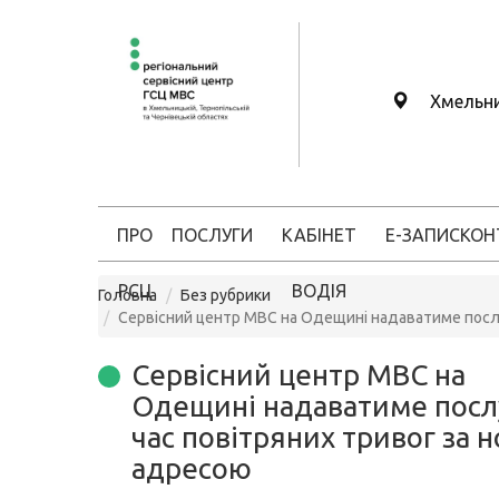
Хмельн
ПРО
ПОСЛУГИ
КАБІНЕТ
Е-ЗАПИС
КОН
РСЦ
ВОДІЯ
Головна
Без рубрики
Сервісний центр МВС на Одещині надаватиме послу
Сервісний центр МВС на
Одещині надаватиме посл
час повітряних тривог за 
адресою