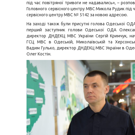
під час повітряної тривоги не надавались», – розпо
Головного сервісного центру МВС Микола Рудик під ч
сервісного центру МВС № 5142 за новою адресою.
На заході також були присутні голова Одеської ОДА
перший заступник голови Одеської ОДА Олекса
директор ДНДЕКЦ МВС України Сергій Кримчук, на
ГСЦ МВС в Одеській, Миколаївській та Херсонськ
Вадим Гулько, директор ДНДЕКЦ МВС України в Одес
Олег Костін.