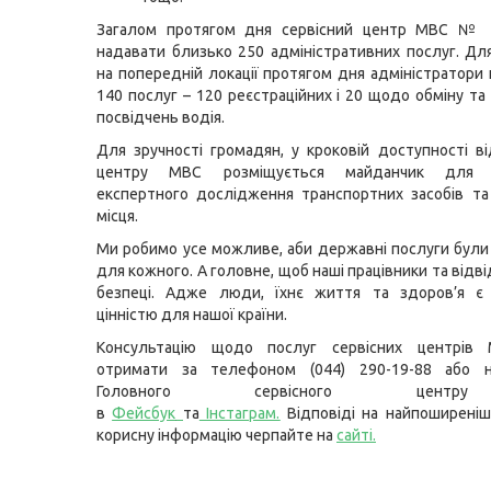
Загалом протягом дня сервісний центр МВС №
надавати близько 250 адміністративних послуг. Для
на попередній локації протягом дня адміністратори
140 послуг – 120 реєстраційних і 20 щодо обміну та
посвідчень водія.
Для зручності громадян, у кроковій доступності ві
центру МВС розміщується майданчик для 
експертного дослідження транспортних засобів та
місця.
Ми робимо усе можливе, аби державні послуги бул
для кожного. А головне, щоб наші працівники та відві
безпеці. Адже люди, їхнє життя та здоров’я є
цінністю для нашої країни.
Консультацію щодо послуг сервісних центрів
отримати за телефоном (044) 290-19-88 або н
Головного сервісного цент
в
Фейсбук
та
Інстаграм.
Відповіді на найпоширеніш
корисну інформацію черпайте на
сайті.