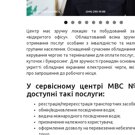
Центр має зручну локацію та побудований за
«відкритого офісу». Облаштований всіма зруч
отримання послуг особами з інвалідністю та мал
групами населення. Оснащений сучасним обладнанн
керування чергою та терміналами для оплати послуг,
куточок і буккросинг. Для зручності громадян основни
укритті обладнані екранами електронної черги, як
про запрошення до робочого місця.
У сервісному центрі МВС 
доступні такі послуги:
реєстрація/перереєстрація транспортних засобі
обмін/відновлення посвідчення водія;
видача міжнародного посвідчення водія;
призначення належного користувача;
оформлення дозволу на перевезення небезпеч
тощо.