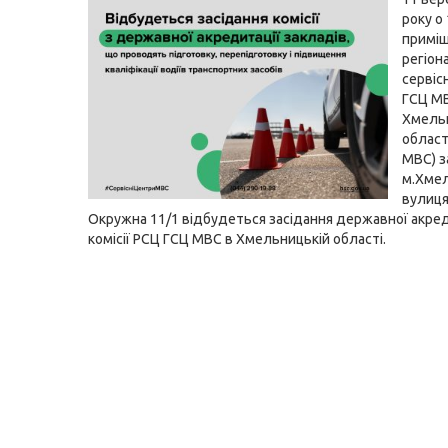
року о 
приміщ
регіон
сервіс
ГСЦ М
Хмель
област
МВС) з
м.Хмел
вулиця
Окружна 11/1 відбудеться засідання державної акре
комісії РСЦ ГСЦ МВС в Хмельницькій області.