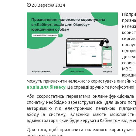
20 Вересня 2024
Підпр
призн
належ
корис
свої ав
пос
підпр
досту
серві
МВС
юрид
можуть призначити належного користувача онлайн ч
водія для бізнесу
. Це справді зручно та комфортно!
Аби скористатись перевагами онлайн-функціонала 
спочатку необхідно зареєструватись. Для цього пот
авторизацію під електронною печаткою підприєм
входу в систему, власники мають можливість
адміністратора, який буде керувати Кабінетом від імен
Для того, щоб призначити належного користувача
водія для бізнесу: