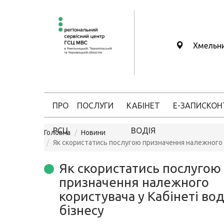
Хмельн
ПРО
ПОСЛУГИ
КАБІНЕТ
Е-ЗАПИС
КОН
РСЦ
ВОДІЯ
Головна
Новини
Як скористатись послугою призначення належного к
Як скористатись послугою
призначення належного
користувача у Кабінеті во
бізнесу