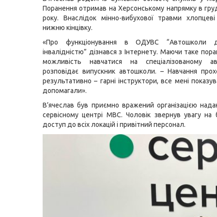
Поранення отримав на Херсонському напрямку в гру
року. Внаслідок мінно-вибухової травми хлопцев
нижню кінцівку.
«Про функціонування в ОДУВС “Автошколи 
інвалідністю” дізнався з Інтернету. Маючи таке пор
можливість навчатися на спеціалізованому ав
розповідає випускник автошколи. – Навчання про
результативно – гарні інструктори, все мені показу
допомагали».
В’ячеслав був приємно вражений організацією нада
сервісному центрі МВС. Чоловік звернув увагу на 
доступ до всіх локацій і привітний персонал.