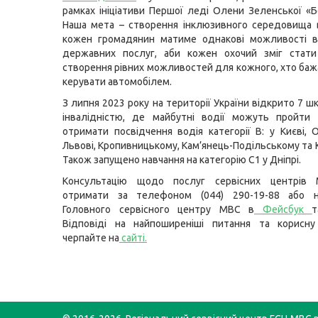
рамках ініціативи Першої леді Олени Зеленської «Б
Наша мета – створення інклюзивного середовища в
кожен громадянин матиме однакові можливості в
державних послуг, аби кожен охочий зміг стати
створення рівних можливостей для кожного, хто баж
керувати автомобілем.
З липня 2023 року на території України відкрито 7 шк
інвалідністю, де майбутні водії можуть пройти 
отримати посвідчення водія категорії B: у Києві, О
Львові, Кропивницькому, Кам’янець-Подільському та 
Також запущено навчання на категорію С1 у Дніпрі.
Консультацію щодо послуг сервісних центрів
отримати за телефоном (044) 290-19-88 або н
Головного сервісного центру МВС в
Фейсбук
т
Відповіді на найпоширеніші питання та корисну
черпайте на
сайті
.