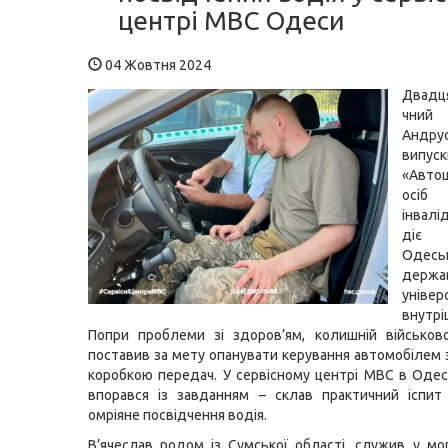
центрі МВС Одеси
04 Жовтня 2024
Двадця
чний
Анд
випуск
«Авт
ос
інвалі
діє
Одесь
держа
універ
внутр
Попри проблеми зі здоров’ям, колишній військов
поставив за мету опанувати керування автомобілем 
коробкою передач. У сервісному центрі МВС в Одесі
впорався із завданням – склав практичний іспит
омріяне посвідчення водія.
В’ячеслав родом із Сумської області, служив у морс