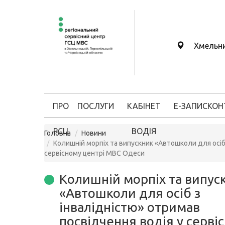
Хмельн
ПРО
ПОСЛУГИ
КАБІНЕТ
Е-ЗАПИС
КОН
РСЦ
ВОДІЯ
Головна
Новини
Колишній морпіх та випускник «Автошколи для осіб 
сервісному центрі МВС Одеси
Колишній морпіх та випус
«Автошколи для осіб з
інвалідністю» отримав
посвідчення водія у серві