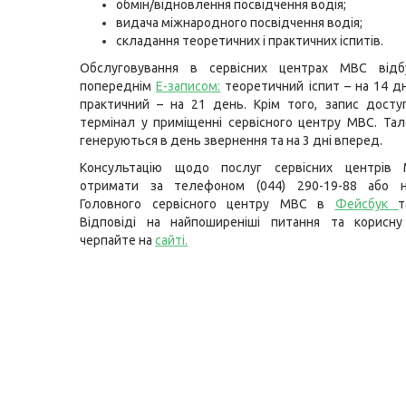
обмін/відновлення посвідчення водія;
видача міжнародного посвідчення водія;
складання теоретичних і практичних іспитів.
Обслуговування в сервісних центрах МВС відб
попереднім
Е-записом
:
теоретичний іспит – на 14 дн
практичний – на 21 день. Крім того, запис досту
термінал у приміщенні сервісного центру МВС. Та
генеруються в день звернення та на 3 дні вперед.
Консультацію щодо послуг сервісних центрів
отримати за телефоном (044) 290-19-88 або н
Головного сервісного центру МВС в
Фейсбук
т
Відповіді на найпоширеніші питання та корисну
черпайте на
сайті
.