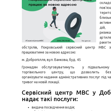
скла
пов
терит
близь
актив
дій,
ризик
артил
ракетн
обстрілів, Покровський сервісний центр МВС
працюватиме за новою адресою:
м. Добропілля, вул. Банкова, буд. 45
Громадян обслуговуватимуть у підвальному 
торгівельного центру, що дозволить без
організувати надання адміністративних послуг під ч
тривог на новій локації.
Сервісний центр МВС у Доб
надає такі послуги:
видача посвідчення водія;