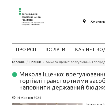
Хмельн
ПРО РСЦ
ПОСЛУГИ
КАБІНЕТ ВО
Головна
Новини
Микола Іщенко: врегулювання процед
Микола Іщенко: врегулювання
торгівлі транспортними зас
наповнити державний бюдж
14 Жовтня 2024
04 жовтня 2