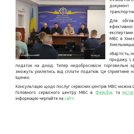
документ
транспортн
Для обгов
ефективної
експертами
МВС в Хмел
Хмельницьк
«Вартість, н
продажу. І,
податок на дохід. Тепер недобросовісні торговельні о
зможуть ухилятись від сплати податків. Це сприятиме
Іщенко.
Консультацію щодо послуг сервісних центрів МВС можна о
Головного сервісного центру МВС в
Фейсбук
та
Інста
інформацію черпайте на
сайті
.