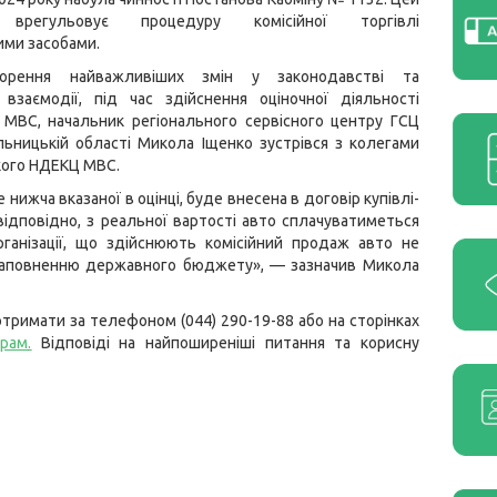
 врегульовує процедуру комісійної торгівлі
ими засобами.
орення найважливіших змін у законодавстві та
 взаємодії, під час здійснення оціночної діяльності
 МВС, начальник регіонального сервісного центру ГСЦ
ьницькій області Микола Іщенко зустрівся з колегами
ого НДЕКЦ МВС.
е нижча вказаної в оцінці, буде внесена в договір купівлі-
 відповідно, з реальної вартості авто сплачуватиметься
рганізації, що здійснюють комісійний продаж авто не
 наповненню державного бюджету», — зазначив Микола
тримати за телефоном (044) 290-19-88 або на сторінках
грам
.
Відповіді на найпоширеніші питання та корисну