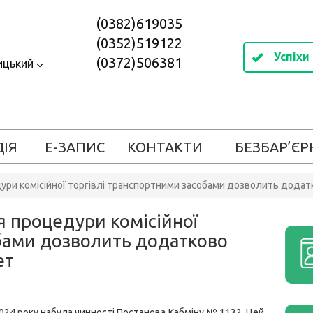
(0382)619035
(0352)519122
Успіхи
(0372)506381
ицький
ДІЯ
Е-ЗАПИС
КОНТАКТИ
БЕЗБАР’ЄР
ури комісійної торгівлі транспортними засобами дозволить дод
 процедури комісійної
обами дозволить додатково
ет
024 року набула чинності Постанова Кабміну № 1132. Цей