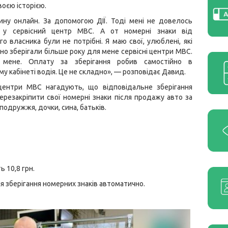
воєю історією.
ину онлайн. За допомогою ДІЇ. Тоді мені не довелось
ь у сервісний центр МВС. А от номерні знаки від
о власника були не потрібні. Я маю свої, улюблені, які
но зберігали більше року для мене сервісні центри МВС.
 мене. Оплату за зберігання робив самостійно в
у кабінеті водія. Це не складно», — розповідає Давид.
 центри МВС нагадують, що відповідальне зберігання
ерезакріпити свої номерні знаки після продажу авто за
одружжя, дочки, сина, батьків.
 10,8 грн.
 зберігання номерних знаків автоматично.