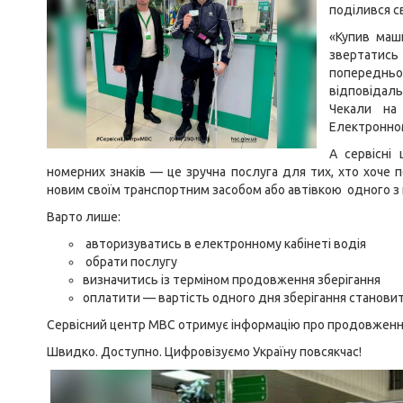
поділився с
«Купив маш
звертатис
попередньог
відповідаль
Чекали на
Електронном
А сервісні
номерних знаків — це зручна послуга для тих, хто хоче п
новим своїм транспортним засобом або автівкою одного з п
Варто лише:
авторизуватись в електронному кабінеті водія
обрати послугу
визначитись із терміном продовження зберігання
оплатити — вартість одного дня зберігання становить
Сервісний центр МВС отримує інформацію про продовження
Швидко. Доступно. Цифровізуємо Україну повсякчас!