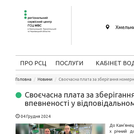
Хмельн
ПРО РСЦ
ПОСЛУГИ
КАБІНЕТ ВО
Головна
Новини
Своєчасна плата за зберігання номерн
Своєчасна плата за зберіганн
впевненості у відповідальном
04 Грудня 2024
До Кам’янец
х річний д