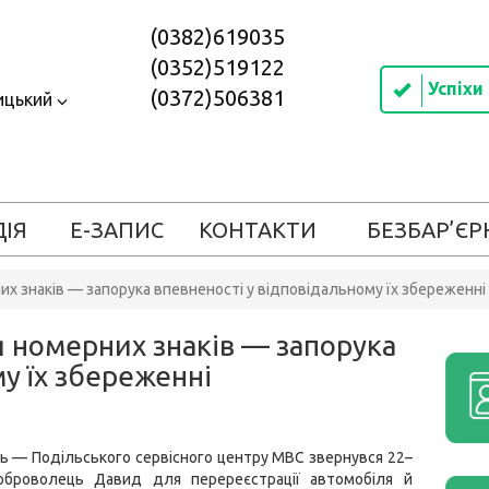
(0382)619035
(0352)519122
Успіхи
(0372)506381
ицький
ДІЯ
Е-ЗАПИС
КОНТАКТИ
БЕЗБАР’ЄР
их знаків — запорука впевненості у відповідальному їх збереженні
я номерних знаків — запорука
у їх збереженні
ь — Подільського сервісного центру МВС звернувся 22–
оброволець Давид для перереєстрації автомобіля й