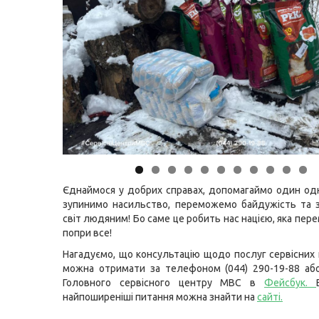
Єднаймося у добрих справах, допомагаймо один од
зупинимо насильство, переможемо байдужість та 
світ людяним! Бо саме це робить нас нацією, яка перем
попри все!
Нагадуємо, що консультацію щодо послуг сервісних
можна отримати за телефоном (044) 290-19-88 або
Головного сервісного центру МВС в
Фейсбук
.
найпоширеніші питання можна знайти на
сайті
.