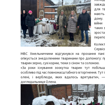
завжд
для тв
мают
дому.
війни
таких 
зрост
перепо
Колек
Серві
МВС Хмельниччини відгукнувся на прохання пані
опікується знедоленими тваринами про допомогу: 
тварин зерно, сухі корми, тюки з сіном та соломою.
«За роки існування зоокутка тварин тут побільш
особливо під час повномасштабного вторгнення. Тут і єн
олені, і верблюди, яких вдалось врятувати», —
доглядальниця Олена.